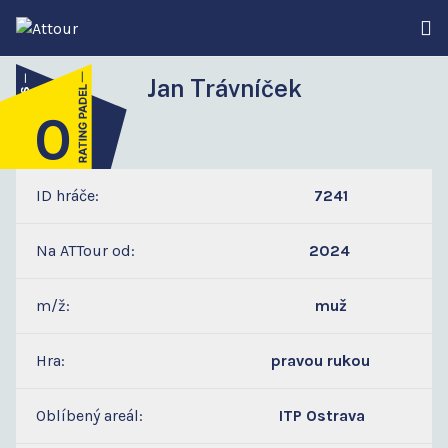
Jan Trávníček
0
2
ID hráče:
7241
Na ATTour od:
2024
m/ž:
muž
Hra:
pravou rukou
Oblíbený areál:
ITP Ostrava