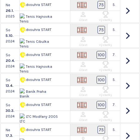
75
dvouhra START
5.
Ne
26.1.
2025
Tenis Hajnovka
Účast
Výsledky
75
dvouhra START
5.
So
5.10.
2024
Tenis Cibulka
Účast
Výsledky
100
dvouhra START
7.
So
20.4.
2024
Tenis Hajnovka
Účast
Výsledky
100
dvouhra START
5.
So
13.4.
2024
Baník Praha
Účast
Výsledky
100
dvouhra START
7.
So
30.3.
2024
LTC Modřany 2005
Účast
Výsledky
75
dvouhra START
5.
Ne
17.3.