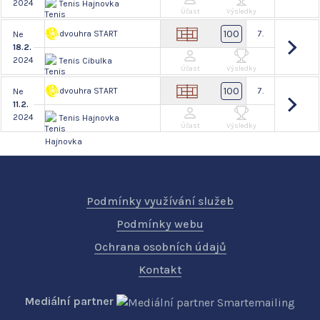
2024
Tenis Hajnovka
Účast
Výsledky
100
dvouhra START
7.
Ne
18.2.
2024
Tenis Cibulka
Účast
Výsledky
100
dvouhra START
7.
Ne
11.2.
2024
Tenis Hajnovka
Účast
Výsledky
Podmínky využívání služeb
Podmínky webu
Ochrana osobních údajů
Kontakt
Mediální partner