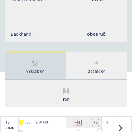
Backhand:
obouruč
VÝSLEDKY
ŽEBŘÍČKY
F2F
75
dvouhra START
5.
So
28.10.