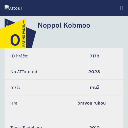
Noppol Kobmoo
0
3
ID hráče:
7179
Na ATTour od:
2023
m/ž:
muž
Hra:
pravou rukou
Tenis/Padel od:
2010