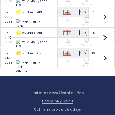
2023
LTC Modřany 2005
Účast
Výsledky
100
dvouhra START
7.
Ne
22.10.
2023
Tenis Cibulka
Účast
Výsledky
100
dvouhra START
3.
So
14.10.
2023
LTC Modřany 2005
Účast
Výsledky
100
dvouhra SPORT
10.
Ne
24.9.
2023
Tenis Cibulka
Účast
Výsledky
Podmínky využívání služeb
Podmínky webu
Ochrana osobních údajů