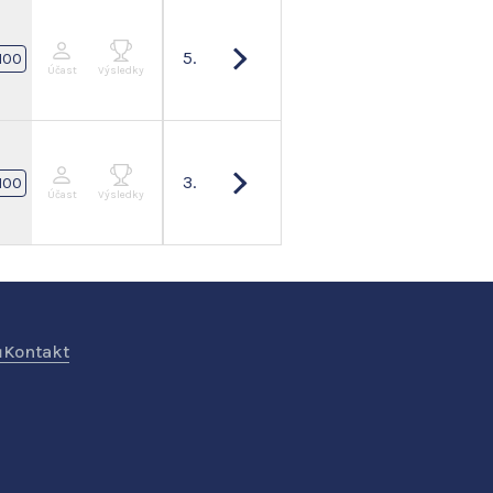
5.
100
Účast
Výsledky
3.
100
Účast
Výsledky
ů
Kontakt