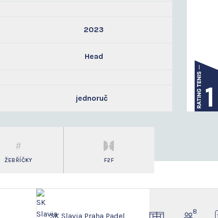
2023
Head
1
jednoruč
ŽEBŘÍČKY
F2F
8
SK Slavia Praha Padel