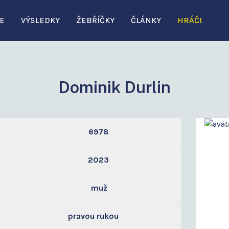
E
VÝSLEDKY
ŽEBŘÍČKY
ČLÁNKY
HRÁČI
Dominik Durlin
6978
2023
muž
pravou rukou