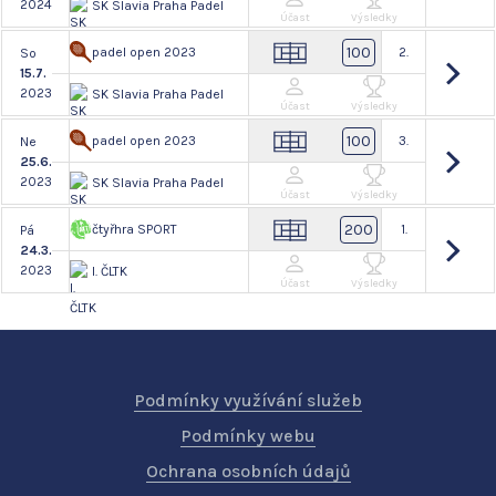
2024
SK Slavia Praha Padel
Účast
Výsledky
100
padel open 2023
2.
So
15.7.
2023
SK Slavia Praha Padel
Účast
Výsledky
100
padel open 2023
3.
Ne
25.6.
2023
SK Slavia Praha Padel
Účast
Výsledky
200
čtyřhra SPORT
1.
Pá
24.3.
2023
I. ČLTK
Účast
Výsledky
Podmínky využívání služeb
Podmínky webu
Ochrana osobních údajů