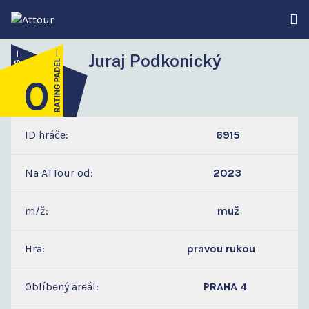
Juraj Podkonický
0
4
ID hráče:
6915
Na ATTour od:
2023
m/ž:
muž
Hra:
pravou rukou
Oblíbený areál:
PRAHA 4