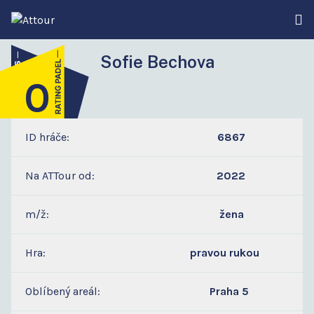
Sofie Bechova
0
1
ID hráče:
6867
Na ATTour od:
2022
m/ž:
žena
Hra:
pravou rukou
Oblíbený areál:
Praha 5