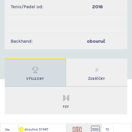
Tenis/Padel od:
2016
Backhand:
obouruč
VÝSLEDKY
ŽEBŘÍČKY
F2F
100
dvouhra START
10.
Ne