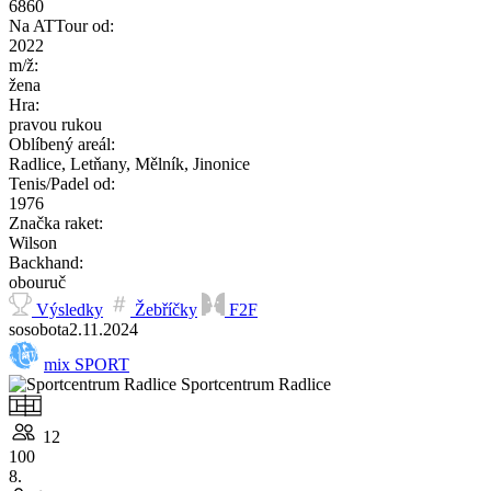
6860
Na ATTour od:
2022
m/ž:
žena
Hra:
pravou rukou
Oblíbený areál:
Radlice, Letňany, Mělník, Jinonice
Tenis/Padel od:
1976
Značka raket:
Wilson
Backhand:
obouruč
Výsledky
Žebříčky
F2F
so
sobota
2.11.
2024
mix SPORT
Sportcentrum Radlice
12
100
8.