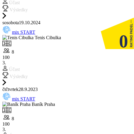
Účast
Výsledky
so
sobota
19.10.
2024
mix START
0
Tenis Cibulka
8
100
3.
Účast
Výsledky
čt
čtvrtek
28.9.
2023
mix START
Baník Praha
8
100
3.