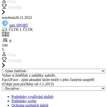
Účast
Výsledky
so
sobota
26.11.
2022
mix SPORT
I. ČLTK
8
100
5.
Účast
Výsledky
Vyber si žebříček z nabídky nahoře.
Face2Face - zjisti aktuální skóre hráče s jeho častými soupeři!
(
Údaje jsou počítány od 1.1.2013
)
Podmínky využívání služeb
Podmínky webu
Ochrana osobních údajů