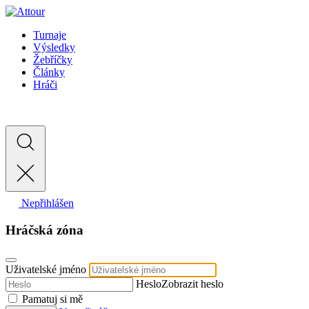
Turnaje
Výsledky
Žebříčky
Články
Hráči
Nepřihlášen
Hráčská zóna
Uživatelské jméno
Heslo
Zobrazit heslo
Pamatuj si mě