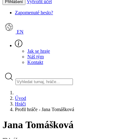
Vytvořit účet
Přihlášení
Zapomenuté heslo?
EN
Jak se hraje
Náš tým
Kontakt
Úvod
Hráči
Profil hráče - Jana Tomášková
Jana Tomášková