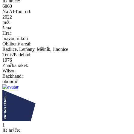
ID hráče:
6860
Na ATTour od:
2022
m/ž:
žena
Hra:
pravou rukou
Oblíbený areál:
Radlice, Letňany, Mělník, Jinonice
Tenis/Padel od:
1976
Značka raket:
Wilson
Backhand:
obouruč
1
ID hráče: