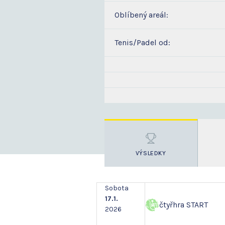
Oblíbený areál:
Tenis/Padel od:
VÝSLEDKY
Sobota
17.1.
čtyřhra START
2026