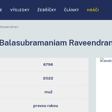
E
VÝSLEDKY
ŽEBŘÍČKY
ČLÁNKY
HRÁČI
 Raveendran
Balasubramaniam Raveendra
6796
2022
muž
pravou rukou