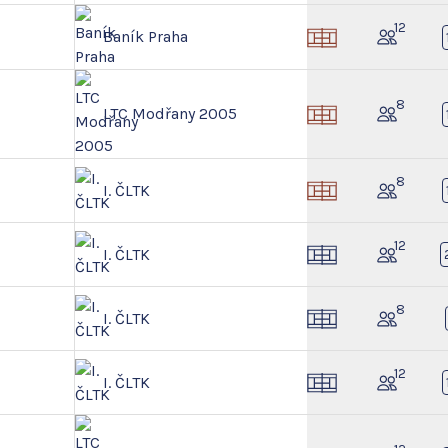
12
Baník Praha
8
LTC Modřany 2005
8
I. ČLTK
12
I. ČLTK
8
I. ČLTK
12
I. ČLTK