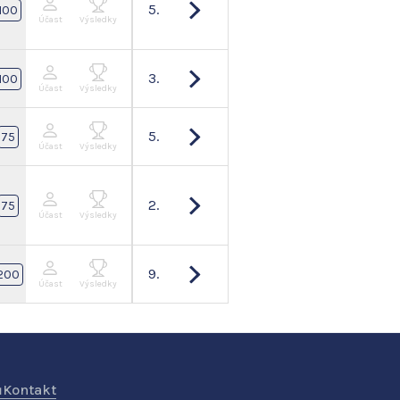
5.
100
Účast
Výsledky
3.
100
Účast
Výsledky
5.
75
Účast
Výsledky
2.
75
Účast
Výsledky
9.
200
Účast
Výsledky
ů
Kontakt