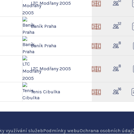
12
LTC Modřany 2005
12
Baník Praha
8
Baník Praha
8
LTC Modřany 2005
16
Tenis Cibulka
y využívání služeb
Podmínky webu
Ochrana osobních údaj