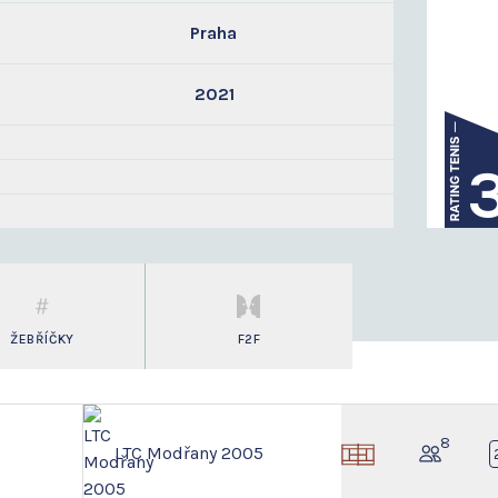
Praha
2021
ŽEBŘÍČKY
F2F
8
LTC Modřany 2005