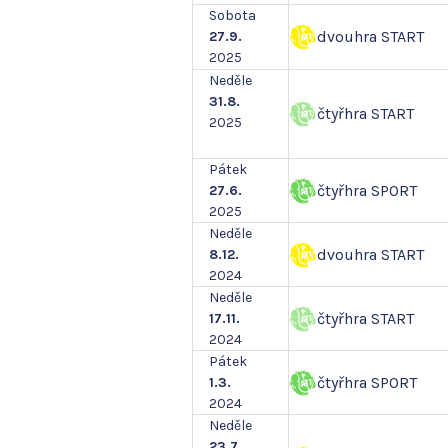
Sobota
dvouhra START
27.9.
2025
Neděle
31.8.
čtyřhra START
2025
Pátek
čtyřhra SPORT
27.6.
2025
Neděle
dvouhra START
8.12.
2024
Neděle
čtyřhra START
17.11.
2024
Pátek
čtyřhra SPORT
1.3.
2024
Neděle
23.7.