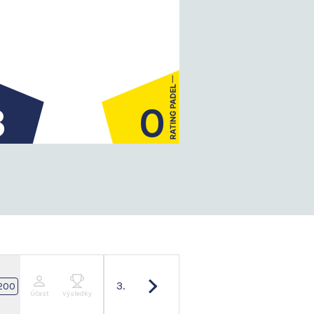
3
0
3.
200
Účast
Výsledky