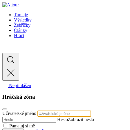
Turnaje
Výsledky
Žebříčky
Články
Hráči
Nepřihlášen
Hráčská zóna
Uživatelské jméno
Heslo
Zobrazit heslo
Pamatuj si mě