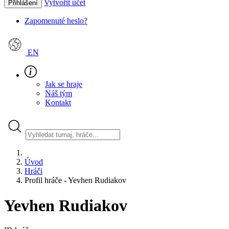
Vytvořit účet
Přihlášení
Zapomenuté heslo?
EN
Jak se hraje
Náš tým
Kontakt
Úvod
Hráči
Profil hráče - Yevhen Rudiakov
Yevhen Rudiakov