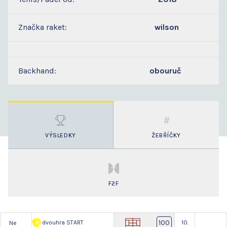
Značka raket:
wilson
Backhand:
obouruč
VÝSLEDKY
ŽEBŘÍČKY
F2F
100
dvouhra START
10.
Ne