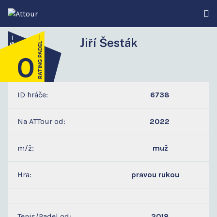
Jiří Šesták
0
2
ID hráče:
6738
Na ATTour od:
2022
m/ž:
muž
Hra:
pravou rukou
Tenis/Padel od:
2018