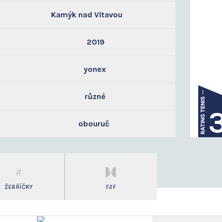
Kamýk nad Vltavou
2019
yonex
různé
obouruč
ŽEBŘÍČKY
F2F