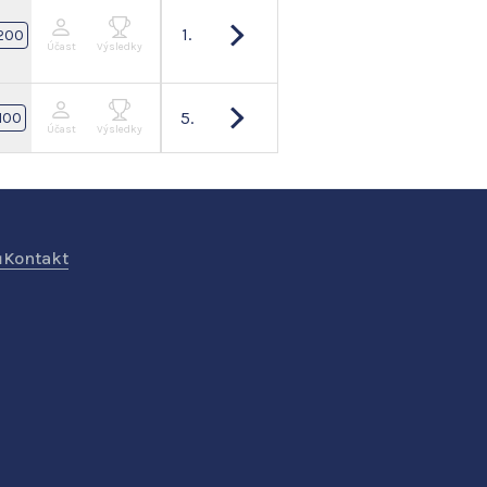
1.
200
Účast
Výsledky
5.
100
Účast
Výsledky
ů
Kontakt