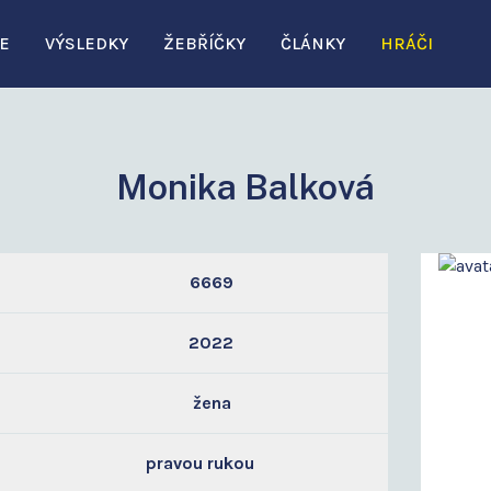
E
VÝSLEDKY
ŽEBŘÍČKY
ČLÁNKY
HRÁČI
Monika Balková
6669
2022
žena
pravou rukou