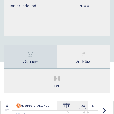
Tenis/Padel od:
2000
VÝSLEDKY
ŽEBŘÍČKY
F2F
100
dvouhra CHALLENGE
5.
Pá
11.11.