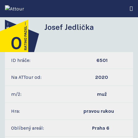
Josef Jedlička
0
5
ID hráče:
6501
Na ATTour od:
2020
m/ž:
muž
Hra:
pravou rukou
Oblíbený areál:
Praha 6