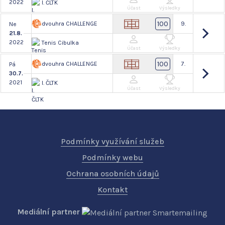
2022
I. ČLTK
Účast
Výsledky
100
dvouhra CHALLENGE
9.
Ne
21.8.
2022
Tenis Cibulka
Účast
Výsledky
100
dvouhra CHALLENGE
7.
Pá
30.7.
2021
I. ČLTK
Účast
Výsledky
Podmínky využívání služeb
Podmínky webu
Ochrana osobních údajů
Kontakt
Mediální partner