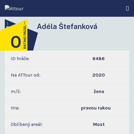
Adéla Štefanková
0
1
ID hráče:
6486
Na ATTour od:
2020
m/ž:
žena
Hra:
pravou rukou
Oblíbený areál:
Most