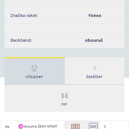
Značka raket:
Yonex
Backhand:
obouruč
VÝSLEDKY
ŽEBŘÍČKY
F2F
100
dvouhra ŽENY SPORT
5.
Ne