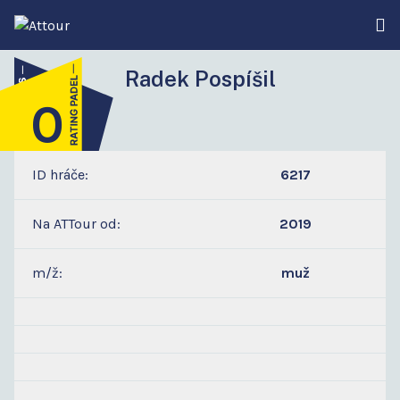
Radek Pospíšil
0
2
ID hráče:
6217
Na ATTour od:
2019
m/ž:
muž