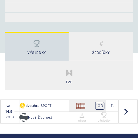
VÝSLEDKY
ŽEBŘÍČKY
F2F
100
dvouhra SPORT
11.
So
14.9.
2019
Nová Živohošť
Účast
Výsledky