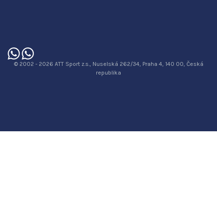
© 2002 - 2026 ATT Sport z.s., Nuselská 262/34, Praha 4, 140 00, Česká
republika