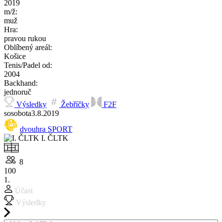
2019
m/ž:
muž
Hra:
pravou rukou
Oblíbený areál:
Košice
Tenis/Padel od:
2004
Backhand:
jednoruč
Výsledky
Žebříčky
F2F
so
sobota
3.8.
2019
dvouhra SPORT
I. ČLTK
8
100
1.
Účast
Výsledky