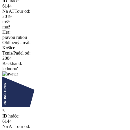
ID hráče:
6144
Na ATTour od:
2019
m/ž:
muž
Hra:
pravou rukou
Oblíbený areál:
Košice
Tenis/Padel od:
2004
Backhand:
jednoruč
5
ID hráče:
6144
Na ATTour od: