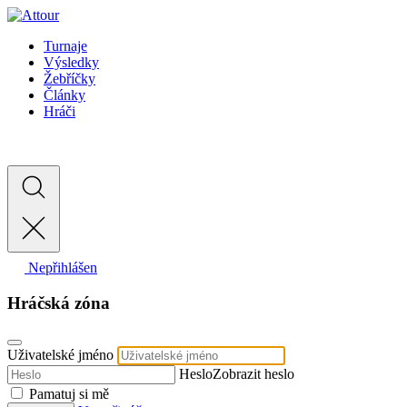
Turnaje
Výsledky
Žebříčky
Články
Hráči
Nepřihlášen
Hráčská zóna
Uživatelské jméno
Heslo
Zobrazit heslo
Pamatuj si mě