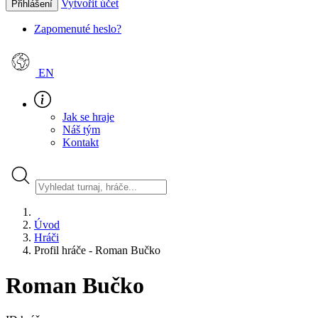
Vytvořit účet
Přihlášení
Zapomenuté heslo?
EN
Jak se hraje
Náš tým
Kontakt
Úvod
Hráči
Profil hráče - Roman Bučko
Roman Bučko