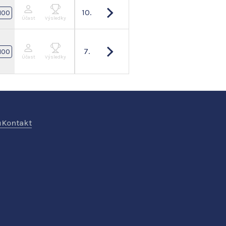
10.
100
Účast
Výsledky
7.
100
Účast
Výsledky
ů
Kontakt