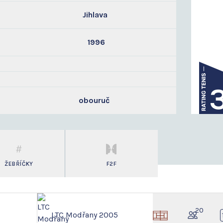
Jihlava
1996
obouruč
ŽEBŘÍČKY
F2F
20
LTC Modřany 2005