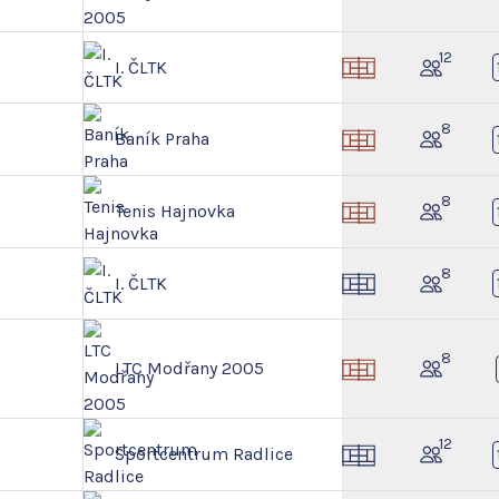
12
I. ČLTK
8
Baník Praha
8
Tenis Hajnovka
8
I. ČLTK
8
LTC Modřany 2005
12
Sportcentrum Radlice