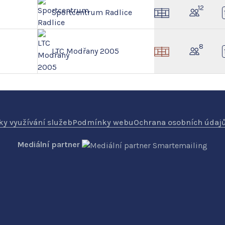
12
Sportcentrum Radlice
8
LTC Modřany 2005
y využívání služeb
Podmínky webu
Ochrana osobních údaj
Mediální partner