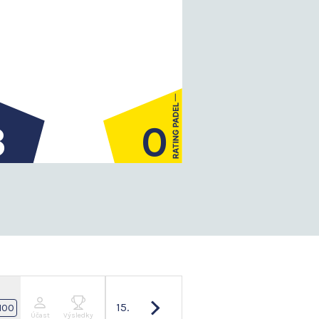
3
0
15.
100
Účast
Výsledky