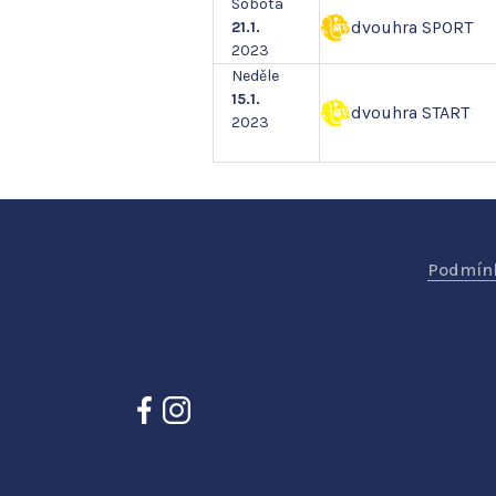
Sobota
dvouhra SPORT
21.1.
2023
Neděle
15.1.
dvouhra START
2023
Podmínk