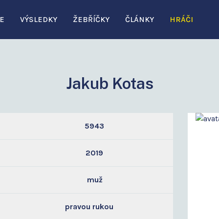
E
VÝSLEDKY
ŽEBŘÍČKY
ČLÁNKY
HRÁČI
Jakub Kotas
5943
2019
muž
pravou rukou