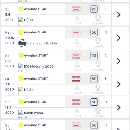
Účast
Výsledky
25
dvouhra START
1.
So
5.6.
2021
I. ČLTK
Účast
Výsledky
50
dvouhra START
11.
Ne
20.9.
2020
Vista resort & club
Účast
Výsledky
25
dvouhra START
1.
Ne
6.9.
2020
LTC Modřany 2005
Účast
Výsledky
50
dvouhra START
5.
Pá
7.8.
2020
I. ČLTK
Účast
Výsledky
50
dvouhra START
11.
So
18.7.
2020
Baník Praha
Účast
Výsledky
50
dvouhra START
9.
So