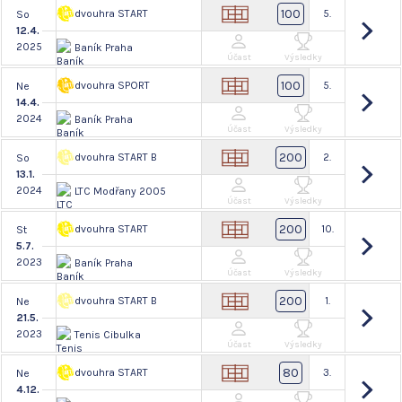
100
dvouhra START
5.
So
12.4.
2025
Baník Praha
Účast
Výsledky
100
dvouhra SPORT
5.
Ne
14.4.
2024
Baník Praha
Účast
Výsledky
200
dvouhra START B
2.
So
13.1.
2024
LTC Modřany 2005
Účast
Výsledky
200
dvouhra START
10.
St
5.7.
2023
Baník Praha
Účast
Výsledky
200
dvouhra START B
1.
Ne
21.5.
2023
Tenis Cibulka
Účast
Výsledky
80
dvouhra START
3.
Ne
4.12.