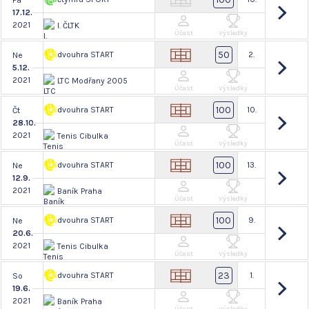
Pá
17.12.
2021
I. ČLTK
Účast
Výsledky
50
dvouhra START
2.
Ne
5.12.
2021
LTC Modřany 2005
Účast
Výsledky
100
dvouhra START
10.
Čt
28.10.
2021
Tenis Cibulka
Účast
Výsledky
100
dvouhra START
13.
Ne
12.9.
2021
Baník Praha
Účast
Výsledky
100
dvouhra START
9.
Ne
20.6.
2021
Tenis Cibulka
Účast
Výsledky
23
dvouhra START
1.
So
19.6.
2021
Baník Praha