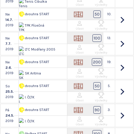
2019
Tenis Cibulka
Účast
Výsledky
50
dvouhra START
10.
Ne
14.7.
2019
TPK Písečná
Účast
Výsledky
100
dvouhra START
13.
Ne
7.7.
2019
LTC Modřany 2005
Účast
Výsledky
200
dvouhra START
19.
Ne
2.6.
2019
SK Aritma
Účast
Výsledky
50
dvouhra START
5.
So
25.5.
2019
I. ČLTK
Účast
Výsledky
90
dvouhra START
3.
Pá
24.5.
2019
I. ČLTK
Účast
Výsledky
100
čtyřhra START
8.