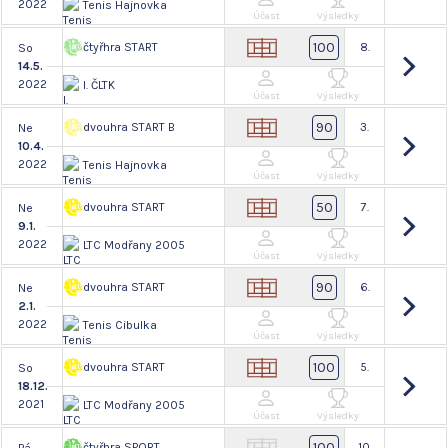
2022
Tenis Hajnovka
Účast
Výsledky
100
čtyřhra START
8.
So
14.5.
2022
I. ČLTK
Účast
Výsledky
90
dvouhra START B
3.
Ne
10.4.
2022
Tenis Hajnovka
Účast
Výsledky
50
dvouhra START
7.
Ne
9.1.
2022
LTC Modřany 2005
Účast
Výsledky
90
dvouhra START
6.
Ne
2.1.
2022
Tenis Cibulka
Účast
Výsledky
100
dvouhra START
5.
So
18.12.
2021
LTC Modřany 2005
Účast
Výsledky
100
čtyřhra SPORT
10.