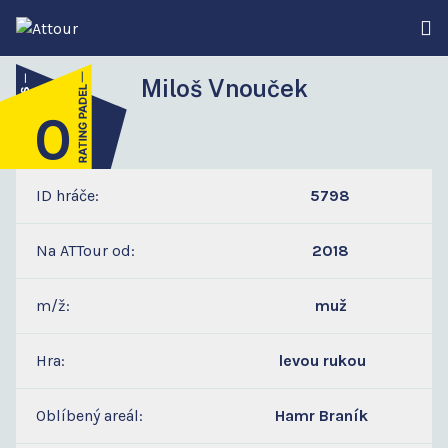
Miloš Vnouček
0
2
ID hráče:
5798
Na ATTour od:
2018
m/ž:
muž
Hra:
levou rukou
Oblíbený areál:
Hamr Braník