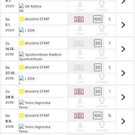
4.7.
2020
SK Aritma
Účast
Výsledky
100
dvouhra START
5.
Ne
5.1.
2020
I. ČLTK
Účast
Výsledky
50
dvouhra START
7.
So
14.12.
2019
Sportcentrum Radlice
Účast
Výsledky
50
dvouhra START
5.
Ne
27.10.
2019
I. ČLTK
Účast
Výsledky
50
dvouhra START
1.
So
28.9.
2019
Tenis Hajnovka
Účast
Výsledky
100
dvouhra START
12.
Ne
8.9.
2019
Tenis Hajnovka
Účast
Výsledky