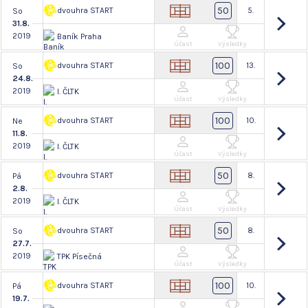
50
dvouhra START
5.
So
31.8.
2019
Baník Praha
Účast
Výsledky
100
dvouhra START
13.
So
24.8.
2019
I. ČLTK
Účast
Výsledky
100
dvouhra START
10.
Ne
11.8.
2019
I. ČLTK
Účast
Výsledky
50
dvouhra START
8.
Pá
2.8.
2019
I. ČLTK
Účast
Výsledky
50
dvouhra START
8.
So
27.7.
2019
TPK Písečná
Účast
Výsledky
100
dvouhra START
10.
Pá
19.7.