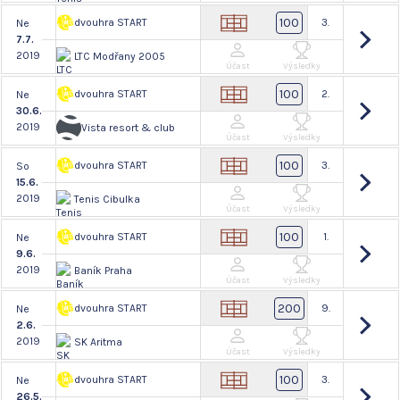
100
dvouhra START
3.
Ne
7.7.
2019
LTC Modřany 2005
Účast
Výsledky
100
dvouhra START
2.
Ne
30.6.
2019
Vista resort & club
Účast
Výsledky
100
dvouhra START
3.
So
15.6.
2019
Tenis Cibulka
Účast
Výsledky
100
dvouhra START
1.
Ne
9.6.
2019
Baník Praha
Účast
Výsledky
200
dvouhra START
9.
Ne
2.6.
2019
SK Aritma
Účast
Výsledky
100
dvouhra START
3.
Ne
26.5.