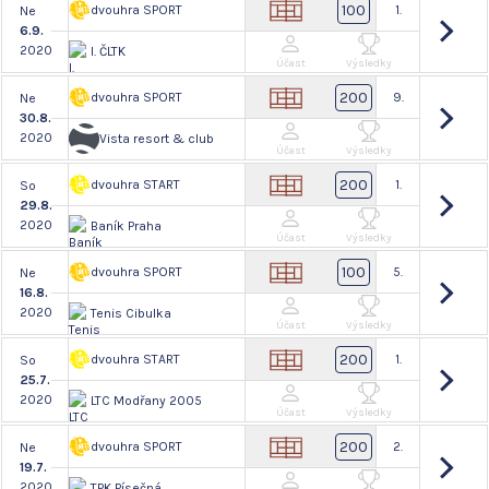
100
dvouhra SPORT
1.
Ne
6.9.
2020
I. ČLTK
Účast
Výsledky
200
dvouhra SPORT
9.
Ne
30.8.
2020
Vista resort & club
Účast
Výsledky
200
dvouhra START
1.
So
29.8.
2020
Baník Praha
Účast
Výsledky
100
dvouhra SPORT
5.
Ne
16.8.
2020
Tenis Cibulka
Účast
Výsledky
200
dvouhra START
1.
So
25.7.
2020
LTC Modřany 2005
Účast
Výsledky
200
dvouhra SPORT
2.
Ne
19.7.
2020
TPK Písečná