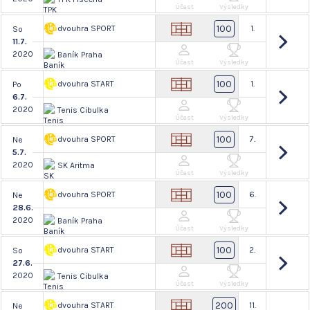
Účast
Výsledky
100
dvouhra SPORT
1.
So
11.7.
2020
Baník Praha
Účast
Výsledky
100
dvouhra START
1.
Po
6.7.
2020
Tenis Cibulka
Účast
Výsledky
100
dvouhra SPORT
7.
Ne
5.7.
2020
SK Aritma
Účast
Výsledky
100
dvouhra SPORT
6.
Ne
28.6.
2020
Baník Praha
Účast
Výsledky
100
dvouhra START
2.
So
27.6.
2020
Tenis Cibulka
Účast
Výsledky
200
dvouhra START
11.
Ne