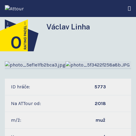
Václav Linha
0
4
ID hráče:
5773
Na ATTour od:
2018
m/ž:
muž