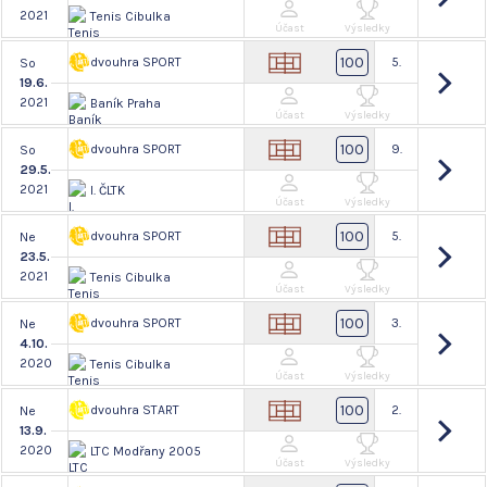
2021
Tenis Cibulka
Účast
Výsledky
100
dvouhra SPORT
5.
So
19.6.
2021
Baník Praha
Účast
Výsledky
100
dvouhra SPORT
9.
So
29.5.
2021
I. ČLTK
Účast
Výsledky
100
dvouhra SPORT
5.
Ne
23.5.
2021
Tenis Cibulka
Účast
Výsledky
100
dvouhra SPORT
3.
Ne
4.10.
2020
Tenis Cibulka
Účast
Výsledky
100
dvouhra START
2.
Ne
13.9.
2020
LTC Modřany 2005
Účast
Výsledky