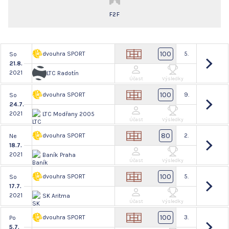
F2F
100
dvouhra SPORT
5.
So
21.8.
2021
LTC Radotín
Účast
Výsledky
100
dvouhra SPORT
9.
So
24.7.
2021
LTC Modřany 2005
Účast
Výsledky
80
dvouhra SPORT
2.
Ne
18.7.
2021
Baník Praha
Účast
Výsledky
100
dvouhra SPORT
5.
So
17.7.
2021
SK Aritma
Účast
Výsledky
100
dvouhra SPORT
3.
Po
5.7.