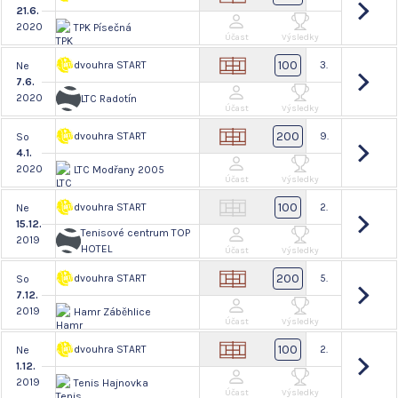
21.6.
2020
TPK Písečná
Účast
Výsledky
100
dvouhra START
3.
Ne
7.6.
2020
LTC Radotín
Účast
Výsledky
200
dvouhra START
9.
So
4.1.
2020
LTC Modřany 2005
Účast
Výsledky
100
dvouhra START
2.
Ne
15.12.
Tenisové centrum TOP
2019
HOTEL
Účast
Výsledky
200
dvouhra START
5.
So
7.12.
2019
Hamr Záběhlice
Účast
Výsledky
100
dvouhra START
2.
Ne
1.12.
2019
Tenis Hajnovka
Účast
Výsledky