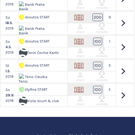
2019
Baník Praha
Účast
Výsledky
200
dvouhra START
9.
So
18.5.
2019
Baník Praha
Účast
Výsledky
100
dvouhra START
1.
So
4.5.
2019
Tenis Čechie Karlín
Účast
Výsledky
100
dvouhra START
3.
St
1.5.
2019
Tenis Cibulka
Účast
Výsledky
100
čtyřhra START
5.
So
29.9.
2018
Vista resort & club
Účast
Výsledky