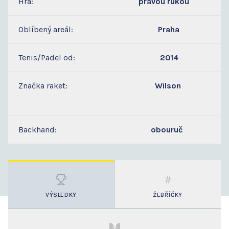
Hra:
pravou rukou
Oblíbený areál:
Praha
Tenis/Padel od:
2014
Značka raket:
Wilson
Backhand:
obouruč
VÝSLEDKY
ŽEBŘÍČKY