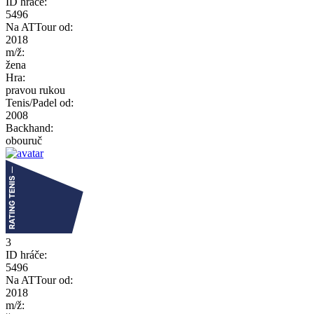
ID hráče:
5496
Na ATTour od:
2018
m/ž:
žena
Hra:
pravou rukou
Tenis/Padel od:
2008
Backhand:
obouruč
3
ID hráče:
5496
Na ATTour od:
2018
m/ž: