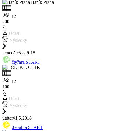
Baník Praha
12
200
7.
Účast
Výsledky
ne
neděle
5.8.
2018
čtyřhra START
I. ČLTK
12
100
5.
Účast
Výsledky
út
úterý
1.5.
2018
dvouhra START