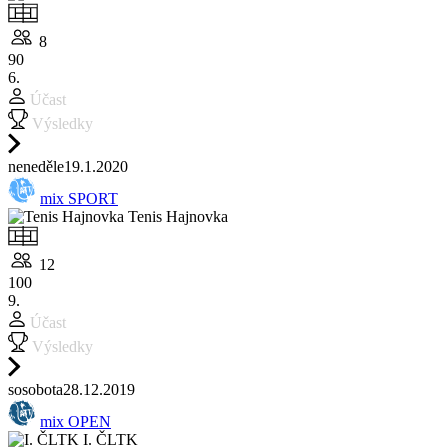
8
90
6.
Účast
Výsledky
ne
neděle
19.1.
2020
mix SPORT
Tenis Hajnovka
12
100
9.
Účast
Výsledky
so
sobota
28.12.
2019
mix OPEN
I. ČLTK