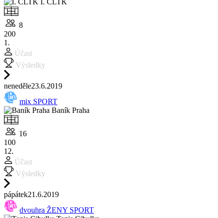
I. ČLTK
8
200
1.
Účast
Výsledky
ne
neděle
23.6.
2019
mix SPORT
Baník Praha
16
100
12.
Účast
Výsledky
pá
pátek
21.6.
2019
dvouhra ŽENY SPORT