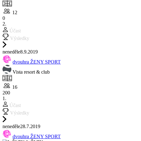
12
0
2.
Účast
Výsledky
ne
neděle
8.9.
2019
dvouhra ŽENY SPORT
Vista resort & club
16
200
1.
Účast
Výsledky
ne
neděle
28.7.
2019
dvouhra ŽENY SPORT