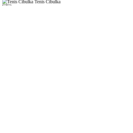
Tenis Cibulka
20
100
11.
Účast
Výsledky
ne
neděle
29.4.
2018
čtyřhra START
Baník Praha
9
100
9.
Účast
Výsledky
ne
neděle
1.4.
2018
dvouhra SPORT