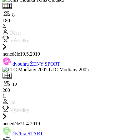
8
180
2.
Účast
Výsledky
ne
neděle
19.5.
2019
dvouhra ŽENY SPORT
LTC Modřany 2005
12
200
1.
Účast
Výsledky
ne
neděle
21.4.
2019
čtyřhra START