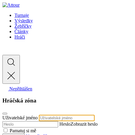
Turnaje
Výsledky
Žebříčky
Články
Hráči
Nepřihlášen
Hráčská zóna
Uživatelské jméno
Heslo
Zobrazit heslo
Pamatuj si mě