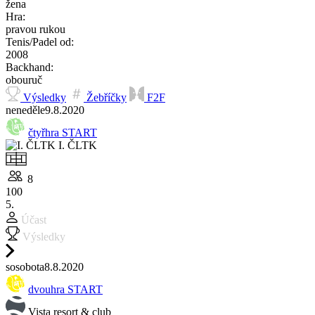
žena
Hra:
pravou rukou
Tenis/Padel od:
2008
Backhand:
obouruč
Výsledky
Žebříčky
F2F
ne
neděle
9.8.
2020
čtyřhra START
I. ČLTK
8
100
5.
Účast
Výsledky
so
sobota
8.8.
2020
dvouhra START
Vista resort & club