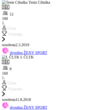
Tenis Cibulka
12
100
1.
Účast
Výsledky
so
sobota
2.3.
2019
dvouhra ŽENY SPORT
I. ČLTK
8
160
1.
Účast
Výsledky
so
sobota
11.8.
2018
dvouhra ŽENY SPORT