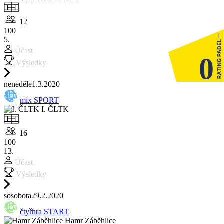
12
100
5.
Účast
0
Výsledky
ne
neděle
1.3.
2020
mix SPORT
I. ČLTK
16
100
13.
Účast
Výsledky
so
sobota
29.2.
2020
čtyřhra START
Hamr Záběhlice