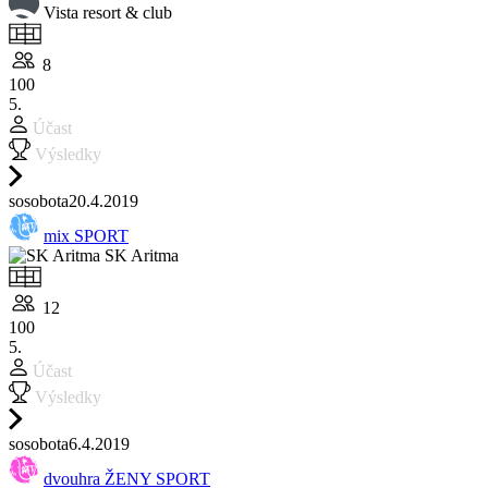
Vista resort & club
8
100
5.
Účast
Výsledky
so
sobota
20.4.
2019
mix SPORT
SK Aritma
12
100
5.
Účast
Výsledky
so
sobota
6.4.
2019
dvouhra ŽENY SPORT