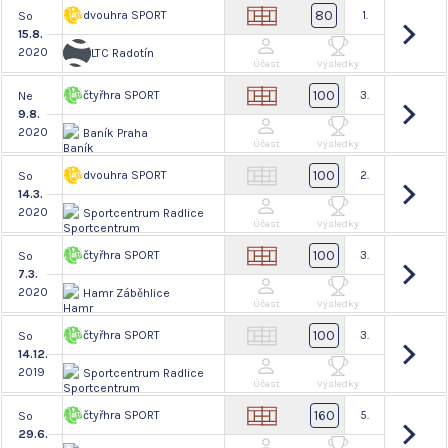
80
dvouhra SPORT
1.
So
15.8.
2020
LTC Radotín
Účast
Výsledky
100
čtyřhra SPORT
3.
Ne
9.8.
2020
Baník Praha
Účast
Výsledky
100
dvouhra SPORT
2.
So
14.3.
2020
Sportcentrum Radlice
Účast
Výsledky
100
čtyřhra SPORT
3.
So
7.3.
2020
Hamr Záběhlice
Účast
Výsledky
100
čtyřhra SPORT
3.
So
14.12.
2019
Sportcentrum Radlice
Účast
Výsledky
160
čtyřhra SPORT
5.
So
29.6.