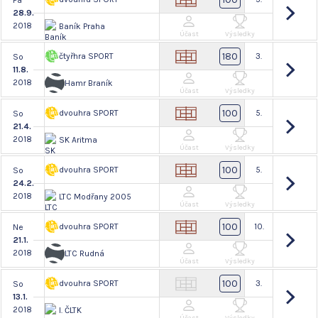
Pá
28.9.
2018
Baník Praha
Účast
Výsledky
180
čtyřhra SPORT
3.
So
11.8.
2018
Hamr Braník
Účast
Výsledky
100
dvouhra SPORT
5.
So
21.4.
2018
SK Aritma
Účast
Výsledky
100
dvouhra SPORT
5.
So
24.2.
2018
LTC Modřany 2005
Účast
Výsledky
100
dvouhra SPORT
10.
Ne
21.1.
2018
LTC Rudná
Účast
Výsledky
100
dvouhra SPORT
3.
So
13.1.
2018
I. ČLTK