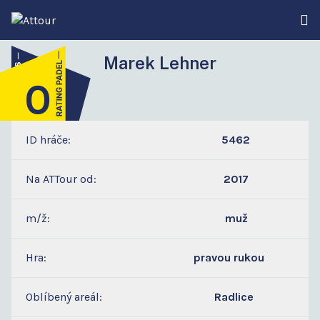
Marek Lehner
0
4
ID hráče:
5462
Na ATTour od:
2017
m/ž:
muž
Hra:
pravou rukou
Oblíbený areál:
Radlice