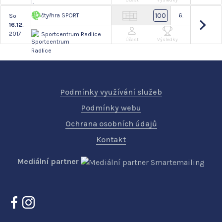
Účast
Výsledky
100
čtyřhra SPORT
6.
So
16.12.
2017
Sportcentrum Radlice
Účast
Výsledky
Podmínky využívání služeb
Podmínky webu
Ochrana osobních údajů
Kontakt
Mediální partner