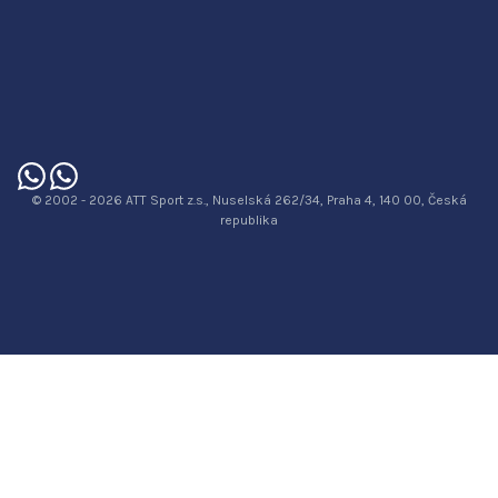
© 2002 - 2026 ATT Sport z.s., Nuselská 262/34, Praha 4, 140 00, Česká
republika