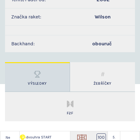
Značka raket:
Wilson
Backhand:
obouruč
VÝSLEDKY
ŽEBŘÍČKY
F2F
100
dvouhra START
5.
Ne