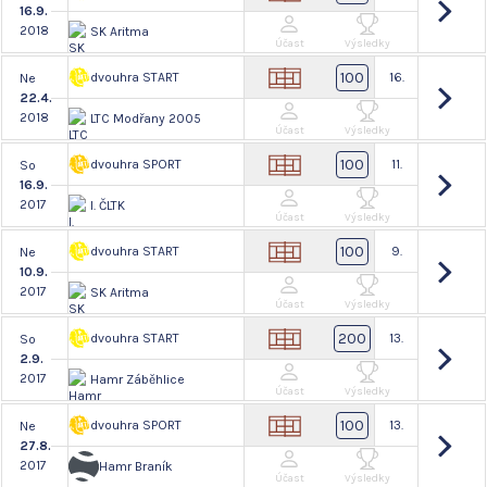
16.9.
2018
SK Aritma
Účast
Výsledky
100
dvouhra START
16.
Ne
22.4.
2018
LTC Modřany 2005
Účast
Výsledky
100
dvouhra SPORT
11.
So
16.9.
2017
I. ČLTK
Účast
Výsledky
100
dvouhra START
9.
Ne
10.9.
2017
SK Aritma
Účast
Výsledky
200
dvouhra START
13.
So
2.9.
2017
Hamr Záběhlice
Účast
Výsledky
100
dvouhra SPORT
13.
Ne
27.8.
2017
Hamr Braník
Účast
Výsledky