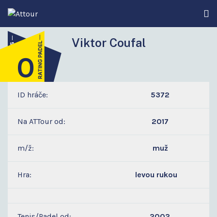
Viktor Coufal
0
3
ID hráče:
5372
Na ATTour od:
2017
m/ž:
muž
Hra:
levou rukou
Tenis/Padel od:
2002