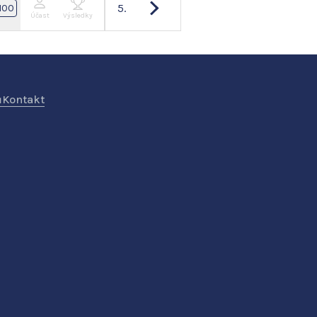
5.
100
Účast
Výsledky
ů
Kontakt