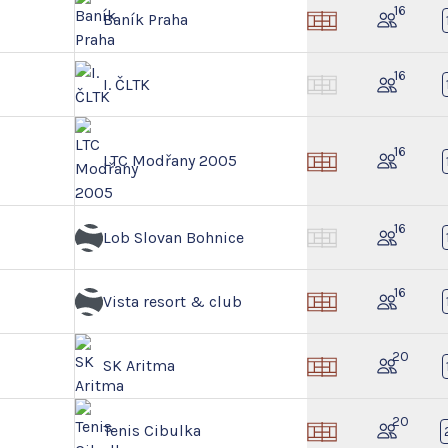
16
Baník Praha
16
I. ČLTK
16
LTC Modřany 2005
16
Lob Slovan Bohnice
16
Vista resort & club
20
SK Aritma
20
Tenis Cibulka