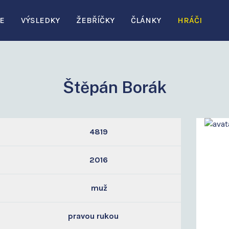
E
VÝSLEDKY
ŽEBŘÍČKY
ČLÁNKY
HRÁČI
Štěpán Borák
4819
2016
muž
pravou rukou