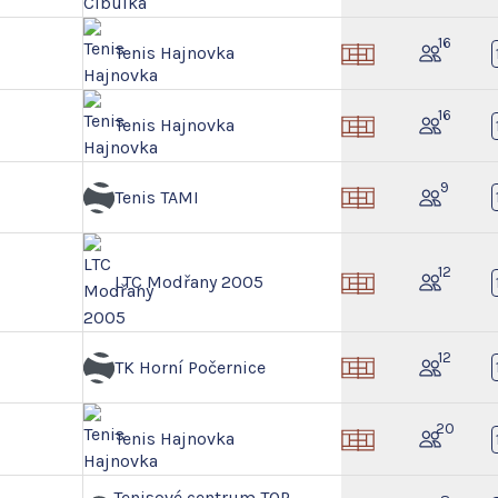
16
Tenis Hajnovka
16
Tenis Hajnovka
9
Tenis TAMI
12
LTC Modřany 2005
12
TK Horní Počernice
20
Tenis Hajnovka
Tenisové centrum TOP