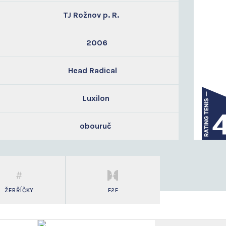
TJ Rožnov p. R.
2006
Head Radical
Luxilon
obouruč
ŽEBŘÍČKY
F2F