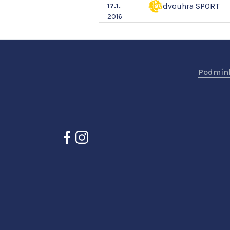
dvouhra SPORT
17.1.
2016
Podmínk