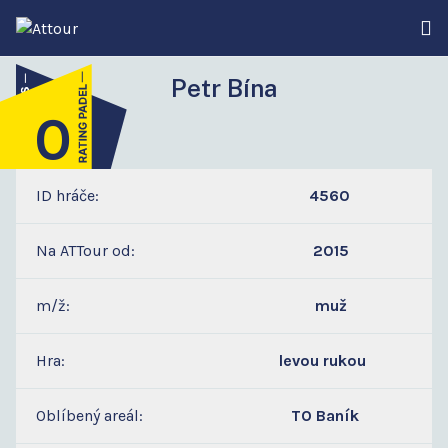
Petr Bína
0
4
ID hráče:
4560
Na ATTour od:
2015
m/ž:
muž
Hra:
levou rukou
Oblíbený areál:
TO Baník