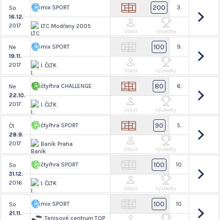
200
mix SPORT
3.
So
16.12.
2017
LTC Modřany 2005
Účast
Výsledky
100
mix SPORT
9.
Ne
19.11.
2017
I. ČLTK
Účast
Výsledky
80
čtyřhra CHALLENGE
6.
Ne
22.10.
2017
I. ČLTK
Účast
Výsledky
90
čtyřhra SPORT
5.
Čt
28.9.
2017
Baník Praha
Účast
Výsledky
100
čtyřhra SPORT
10.
So
31.12.
2016
I. ČLTK
Účast
Výsledky
100
mix SPORT
10.
So
21.11.
Tenisové centrum TOP