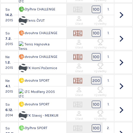
Účast
Výsledky
100
čtyřhra CHALLENGE
1.
So
14.2.
2015
Tenis ČVUT
Účast
Výsledky
100
dvouhra CHALLENGE
1.
So
7.2.
2015
Tenis Hajnovka
Účast
Výsledky
100
dvouhra CHALLENGE
1.
Ne
1.2.
2015
TK Horní Počernice
Účast
Výsledky
200
dvouhra SPORT
1.
Ne
4.1.
2015
LTC Modřany 2005
Účast
Výsledky
100
dvouhra SPORT
1.
So
6.12.
2014
TK Slavoj - MERKUR
Účast
Výsledky
100
čtyřhra SPORT
2.
So