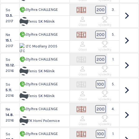
Účast
Výsledky
200
čtyřhra CHALLENGE
3.
So
13.5.
2017
Tenis SK Mělník
Účast
Výsledky
200
čtyřhra CHALLENGE
5.
Ne
15.1.
2017
LTC Modřany 2005
Účast
Výsledky
200
čtyřhra CHALLENGE
1.
So
10.12.
2016
Tenis SK Mělník
Účast
Výsledky
100
čtyřhra CHALLENGE
5.
So
5.11.
2016
Tenis SK Mělník
Účast
Výsledky
200
čtyřhra CHALLENGE
4.
Ne
14.8.
2016
TK Horní Počernice
Účast
Výsledky
100
čtyřhra CHALLENGE
1.
So