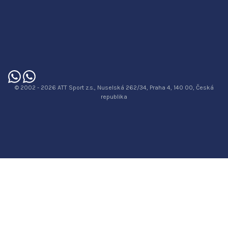
© 2002 - 2026 ATT Sport z.s., Nuselská 262/34, Praha 4, 140 00, Česká
republika