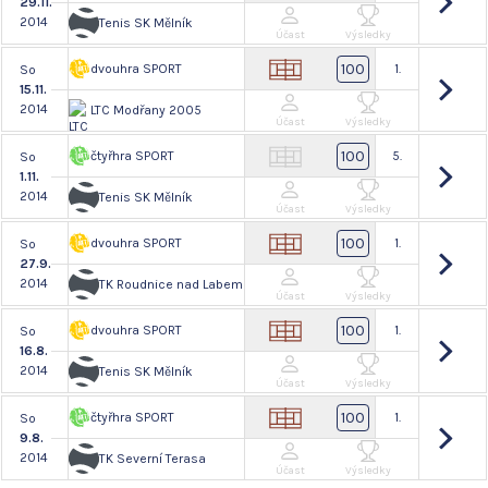
29.11.
2014
Tenis SK Mělník
Účast
Výsledky
100
dvouhra SPORT
1.
So
15.11.
2014
LTC Modřany 2005
Účast
Výsledky
100
čtyřhra SPORT
5.
So
1.11.
2014
Tenis SK Mělník
Účast
Výsledky
100
dvouhra SPORT
1.
So
27.9.
2014
TK Roudnice nad Labem
Účast
Výsledky
100
dvouhra SPORT
1.
So
16.8.
2014
Tenis SK Mělník
Účast
Výsledky
100
čtyřhra SPORT
1.
So
9.8.
2014
TK Severní Terasa
Účast
Výsledky