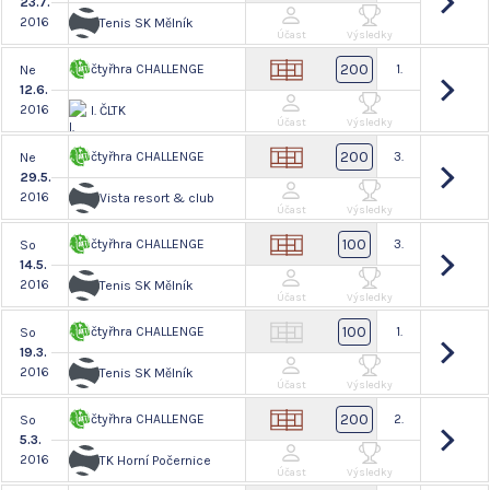
23.7.
2016
Tenis SK Mělník
Účast
Výsledky
200
čtyřhra CHALLENGE
1.
Ne
12.6.
2016
I. ČLTK
Účast
Výsledky
200
čtyřhra CHALLENGE
3.
Ne
29.5.
2016
Vista resort & club
Účast
Výsledky
100
čtyřhra CHALLENGE
3.
So
14.5.
2016
Tenis SK Mělník
Účast
Výsledky
100
čtyřhra CHALLENGE
1.
So
19.3.
2016
Tenis SK Mělník
Účast
Výsledky
200
čtyřhra CHALLENGE
2.
So
5.3.
2016
TK Horní Počernice
Účast
Výsledky