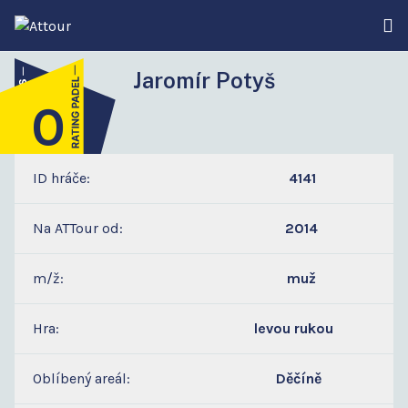
Jaromír Potyš
0
5
ID hráče:
4141
Na ATTour od:
2014
m/ž:
muž
Hra:
levou rukou
Oblíbený areál:
Děčíně