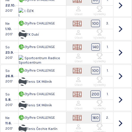
Ne
22.10.
2017
I. ČLTK
Účast
Výsledky
100
čtyřhra CHALLENGE
3.
Ne
1.10.
2017
TK Dubí
Účast
Výsledky
140
čtyřhra CHALLENGE
1.
So
23.9.
2017
Sportcentrum Radlice
Účast
Výsledky
100
čtyřhra CHALLENGE
1.
So
26.8.
2017
Tenis SK Mělník
Účast
Výsledky
200
čtyřhra CHALLENGE
1.
So
5.8.
2017
Tenis SK Mělník
Účast
Výsledky
160
čtyřhra CHALLENGE
2.
Ne
11.6.
2017
Tenis Čechie Karlín