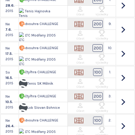
Ne
28.6.
2015
Tenis Hajnovka
Účast
Výsledky
200
dvouhra CHALLENGE
9.
Ne
7.6.
2015
LTC Modřany 2005
Účast
Výsledky
200
dvouhra CHALLENGE
10.
Ne
17.5.
2015
LTC Modřany 2005
Účast
Výsledky
100
čtyřhra CHALLENGE
1.
So
16.5.
2015
Tenis SK Mělník
Účast
Výsledky
200
čtyřhra CHALLENGE
3.
Ne
10.5.
2015
Lob Slovan Bohnice
Účast
Výsledky
100
dvouhra CHALLENGE
2.
Ne
26.4.
2015
LTC Modřany 2005