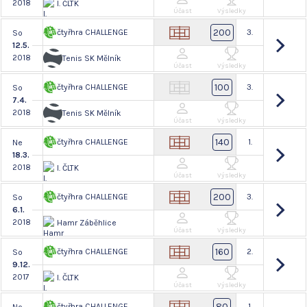
2018
I. ČLTK
Účast
Výsledky
200
čtyřhra CHALLENGE
3.
So
12.5.
2018
Tenis SK Mělník
Účast
Výsledky
100
čtyřhra CHALLENGE
3.
So
7.4.
2018
Tenis SK Mělník
Účast
Výsledky
140
čtyřhra CHALLENGE
1.
Ne
18.3.
2018
I. ČLTK
Účast
Výsledky
200
čtyřhra CHALLENGE
3.
So
6.1.
2018
Hamr Záběhlice
Účast
Výsledky
160
čtyřhra CHALLENGE
2.
So
9.12.
2017
I. ČLTK
Účast
Výsledky
80
čtyřhra CHALLENGE
1.