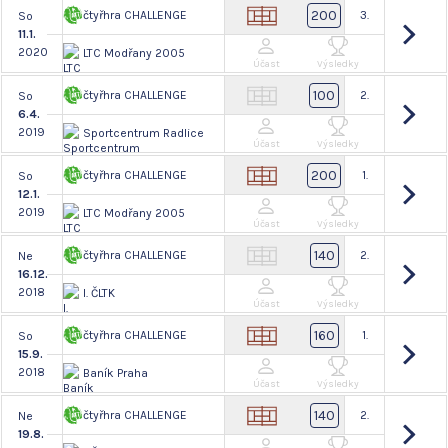
200
čtyřhra CHALLENGE
3.
So
11.1.
2020
LTC Modřany 2005
Účast
Výsledky
100
čtyřhra CHALLENGE
2.
So
6.4.
2019
Sportcentrum Radlice
Účast
Výsledky
200
čtyřhra CHALLENGE
1.
So
12.1.
2019
LTC Modřany 2005
Účast
Výsledky
140
čtyřhra CHALLENGE
2.
Ne
16.12.
2018
I. ČLTK
Účast
Výsledky
160
čtyřhra CHALLENGE
1.
So
15.9.
2018
Baník Praha
Účast
Výsledky
140
čtyřhra CHALLENGE
2.
Ne
19.8.