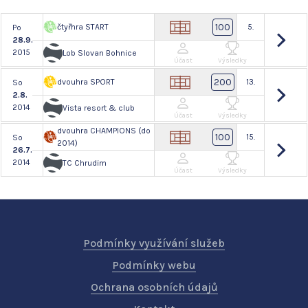
100
čtyřhra START
5.
Po
28.9.
2015
Lob Slovan Bohnice
Účast
Výsledky
200
dvouhra SPORT
13.
So
2.8.
2014
Vista resort & club
Účast
Výsledky
dvouhra CHAMPIONS (do
100
15.
So
2014)
26.7.
2014
TC Chrudim
Účast
Výsledky
Podmínky využívání služeb
Podmínky webu
Ochrana osobních údajů