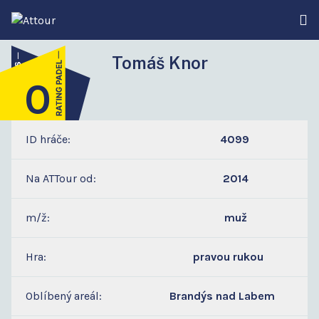
Tomáš Knor
0
3
ID hráče:
4099
Na ATTour od:
2014
m/ž:
muž
Hra:
pravou rukou
Oblíbený areál:
Brandýs nad Labem