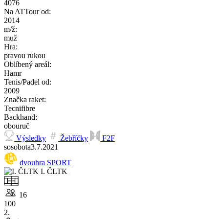
4076
Na ATTour od:
2014
m/ž:
muž
Hra:
pravou rukou
Oblíbený areál:
Hamr
Tenis/Padel od:
2009
Značka raket:
Tecnifibre
Backhand:
obouruč
Výsledky
Žebříčky
F2F
so
sobota
3.7.
2021
dvouhra SPORT
I. ČLTK
16
100
2.