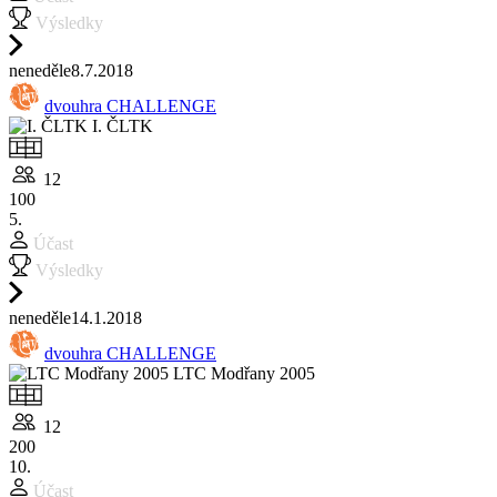
Výsledky
ne
neděle
8.7.
2018
dvouhra CHALLENGE
I. ČLTK
12
100
5.
Účast
Výsledky
ne
neděle
14.1.
2018
dvouhra CHALLENGE
LTC Modřany 2005
12
200
10.
Účast