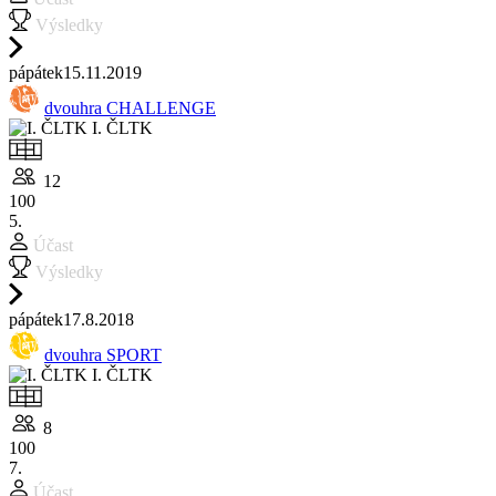
Výsledky
pá
pátek
15.11.
2019
dvouhra CHALLENGE
I. ČLTK
12
100
5.
Účast
Výsledky
pá
pátek
17.8.
2018
dvouhra SPORT
I. ČLTK
8
100
7.
Účast