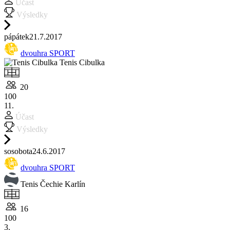
Účast
Výsledky
pá
pátek
21.7.
2017
dvouhra SPORT
Tenis Cibulka
20
100
11.
Účast
Výsledky
so
sobota
24.6.
2017
dvouhra SPORT
Tenis Čechie Karlín
16
100
3.