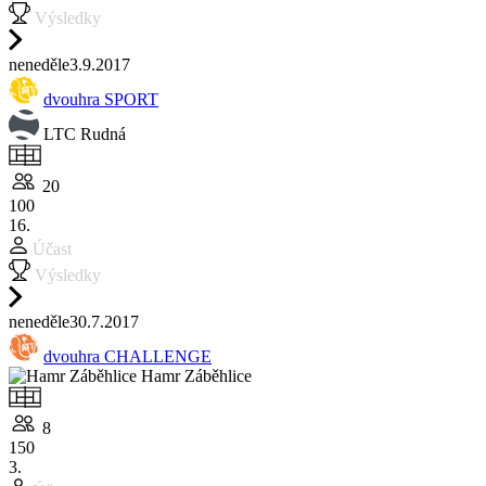
Výsledky
ne
neděle
3.9.
2017
dvouhra SPORT
LTC Rudná
20
100
16.
Účast
Výsledky
ne
neděle
30.7.
2017
dvouhra CHALLENGE
Hamr Záběhlice
8
150
3.