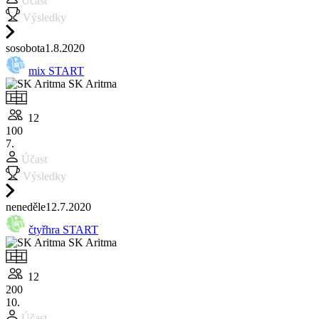
Účast
Výsledky
so
sobota
1.8.
2020
mix START
SK Aritma
12
100
7.
Účast
Výsledky
ne
neděle
12.7.
2020
čtyřhra START
SK Aritma
12
200
10.
Účast