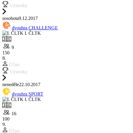
Výsledky
so
sobota
9.12.
2017
dvouhra CHALLENGE
I. ČLTK
9
150
8.
Účast
Výsledky
ne
neděle
22.10.
2017
dvouhra SPORT
I. ČLTK
16
100
9.
Účast