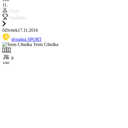
11.
Účast
Výsledky
čt
čtvrtek
17.11.
2016
dvouhra SPORT
Tenis Cibulka
9
100
9.
Účast
Výsledky
so
sobota
12.11.
2016
dvouhra CHALLENGE
I. ČLTK
12
100