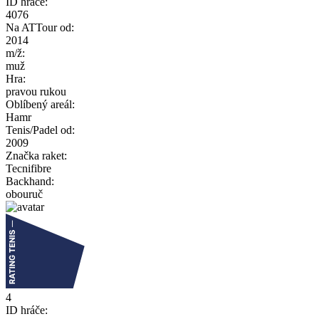
ID hráče:
4076
Na ATTour od:
2014
m/ž:
muž
Hra:
pravou rukou
Oblíbený areál:
Hamr
Tenis/Padel od:
2009
Značka raket:
Tecnifibre
Backhand:
obouruč
4
ID hráče: