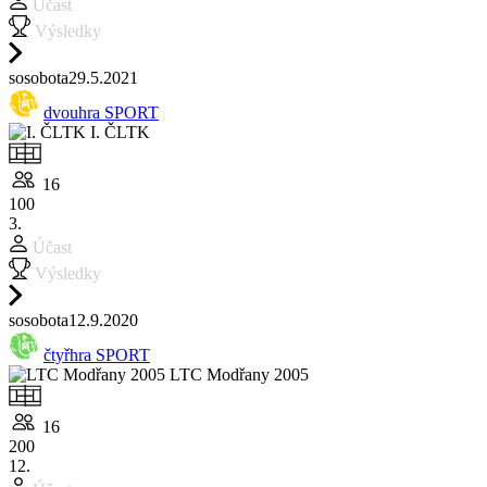
Účast
Výsledky
so
sobota
29.5.
2021
dvouhra SPORT
I. ČLTK
16
100
3.
Účast
Výsledky
so
sobota
12.9.
2020
čtyřhra SPORT
LTC Modřany 2005
16
200
12.