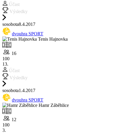
Účast
Výsledky
so
sobota
8.4.
2017
dvouhra SPORT
Tenis Hajnovka
16
100
13.
Účast
Výsledky
so
sobota
1.4.
2017
dvouhra SPORT
Hamr Záběhlice
12
100
3.