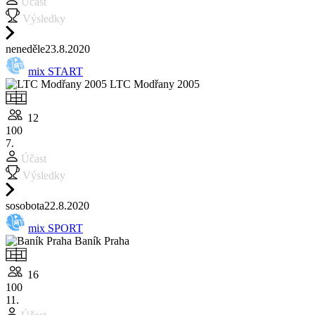
Účast
Výsledky
ne
neděle
23.8.
2020
mix START
LTC Modřany 2005
12
100
7.
Účast
Výsledky
so
sobota
22.8.
2020
mix SPORT
Baník Praha
16
100
11.