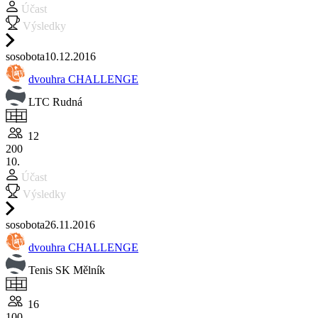
Účast
Výsledky
so
sobota
10.12.
2016
dvouhra CHALLENGE
LTC Rudná
12
200
10.
Účast
Výsledky
so
sobota
26.11.
2016
dvouhra CHALLENGE
Tenis SK Mělník
16
100