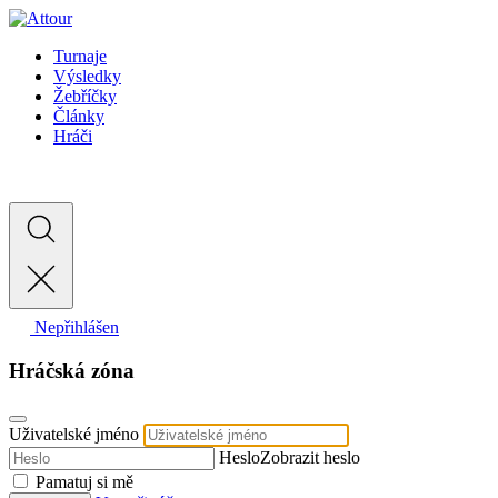
Turnaje
Výsledky
Žebříčky
Články
Hráči
Nepřihlášen
Hráčská zóna
Uživatelské jméno
Heslo
Zobrazit heslo
Pamatuj si mě