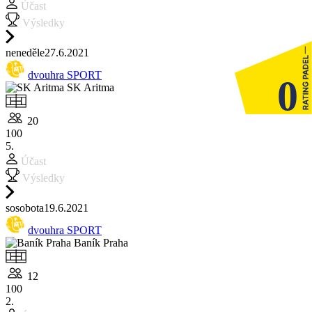
Účast
Výsledky
ne
neděle
27.6.
2021
dvouhra SPORT
0
SK Aritma
20
100
5.
Účast
Výsledky
so
sobota
19.6.
2021
dvouhra SPORT
Baník Praha
12
100
2.