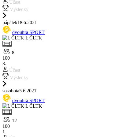
Účast
Výsledky
pá
pátek
18.6.
2021
dvouhra SPORT
I. ČLTK
8
100
3.
Účast
Výsledky
so
sobota
5.6.
2021
dvouhra SPORT
I. ČLTK
12
100
1.