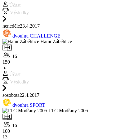
Účast
Výsledky
ne
neděle
23.4.
2017
dvouhra CHALLENGE
Hamr Záběhlice
16
150
5.
Účast
Výsledky
so
sobota
22.4.
2017
dvouhra SPORT
LTC Modřany 2005
16
100
13.