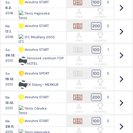
100
dvouhra START
3.
So
6.2.
2016
Tenis Hajnovka
Účast
Výsledky
200
dvouhra START
2.
Ne
17.1.
2016
LTC Modřany 2005
Účast
Výsledky
100
dvouhra START
1.
So
26.12.
Tenisové centrum TOP
2015
HOTEL
Účast
Výsledky
100
dvouhra SPORT
5.
So
19.12.
2015
TK Slavoj - MERKUR
Účast
Výsledky
200
dvouhra START
3.
Ne
13.12.
2015
Tenis Cibulka
Účast
Výsledky
100
dvouhra START
3.
Ne
29.11.
2015
Tenis Hajnovka