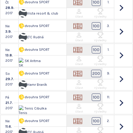
100
dvouhra SPORT
1.
Čt
28.9.
2017
Vista resort & club
Účast
Výsledky
100
dvouhra SPORT
3.
Ne
3.9.
2017
LTC Rudná
Účast
Výsledky
100
dvouhra SPORT
1.
Ne
13.8.
2017
SK Aritma
Účast
Výsledky
200
dvouhra SPORT
9.
So
29.7.
2017
Hamr Braník
Účast
Výsledky
100
dvouhra SPORT
11.
Pá
21.7.
2017
Tenis Cibulka
Účast
Výsledky
100
dvouhra SPORT
2.
Ne
11.6.
2017
LTC Rudná