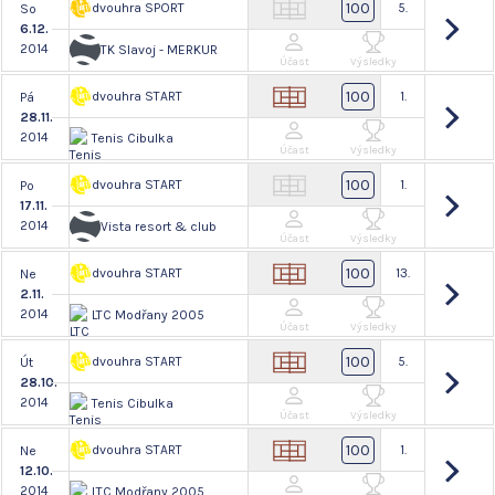
100
dvouhra SPORT
5.
So
6.12.
2014
TK Slavoj - MERKUR
Účast
Výsledky
100
dvouhra START
1.
Pá
28.11.
2014
Tenis Cibulka
Účast
Výsledky
100
dvouhra START
1.
Po
17.11.
2014
Vista resort & club
Účast
Výsledky
100
dvouhra START
13.
Ne
2.11.
2014
LTC Modřany 2005
Účast
Výsledky
100
dvouhra START
5.
Út
28.10.
2014
Tenis Cibulka
Účast
Výsledky
100
dvouhra START
1.
Ne
12.10.
2014
LTC Modřany 2005