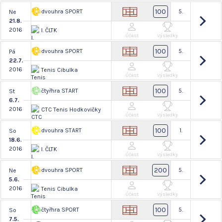
100
dvouhra SPORT
5.
Ne
21.8.
2016
I. ČLTK
Účast
Výsledky
100
dvouhra SPORT
5.
Pá
22.7.
2016
Tenis Cibulka
Účast
Výsledky
100
čtyřhra START
5.
St
6.7.
2016
CTC Tenis Hodkovičky
Účast
Výsledky
100
dvouhra START
1.
So
18.6.
2016
I. ČLTK
Účast
Výsledky
200
dvouhra SPORT
5.
Ne
5.6.
2016
Tenis Cibulka
Účast
Výsledky
100
čtyřhra SPORT
5.
So
7.5.