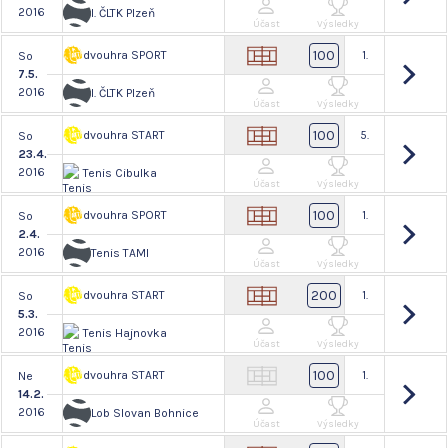
2016
I. ČLTK Plzeň
Účast
Výsledky
100
dvouhra SPORT
1.
So
7.5.
2016
I. ČLTK Plzeň
Účast
Výsledky
100
dvouhra START
5.
So
23.4.
2016
Tenis Cibulka
Účast
Výsledky
100
dvouhra SPORT
1.
So
2.4.
2016
Tenis TAMI
Účast
Výsledky
200
dvouhra START
1.
So
5.3.
2016
Tenis Hajnovka
Účast
Výsledky
100
dvouhra START
1.
Ne
14.2.
2016
Lob Slovan Bohnice
Účast
Výsledky