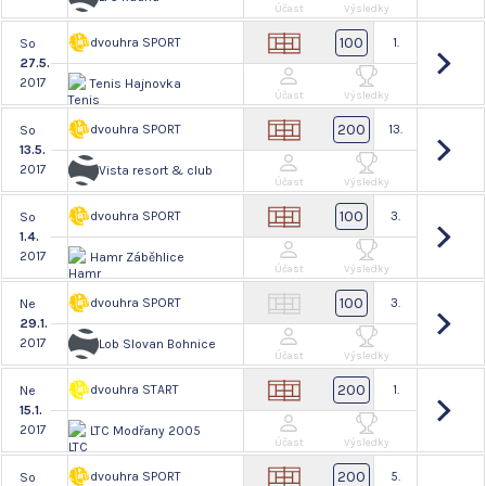
Účast
Výsledky
100
dvouhra SPORT
1.
So
27.5.
2017
Tenis Hajnovka
Účast
Výsledky
200
dvouhra SPORT
13.
So
13.5.
2017
Vista resort & club
Účast
Výsledky
100
dvouhra SPORT
3.
So
1.4.
2017
Hamr Záběhlice
Účast
Výsledky
100
dvouhra SPORT
3.
Ne
29.1.
2017
Lob Slovan Bohnice
Účast
Výsledky
200
dvouhra START
1.
Ne
15.1.
2017
LTC Modřany 2005
Účast
Výsledky
200
dvouhra SPORT
5.
So