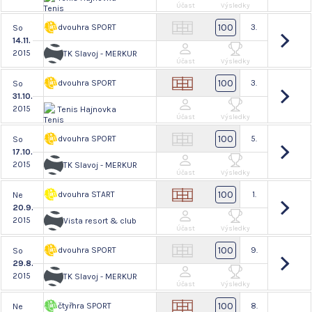
Účast
Výsledky
100
dvouhra SPORT
3.
So
14.11.
2015
TK Slavoj - MERKUR
Účast
Výsledky
100
dvouhra SPORT
3.
So
31.10.
2015
Tenis Hajnovka
Účast
Výsledky
100
dvouhra SPORT
5.
So
17.10.
2015
TK Slavoj - MERKUR
Účast
Výsledky
100
dvouhra START
1.
Ne
20.9.
2015
Vista resort & club
Účast
Výsledky
100
dvouhra SPORT
9.
So
29.8.
2015
TK Slavoj - MERKUR
Účast
Výsledky
100
čtyřhra SPORT
8.
Ne