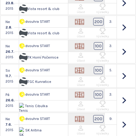
23.8.
2015
Vista resort & club
Účast
Výsledky
200
dvouhra START
3.
Ne
2.8.
2015
Vista resort & club
Účast
Výsledky
100
dvouhra START
3.
Ne
26.7.
2015
TK Horní Počernice
Účast
Výsledky
100
dvouhra START
5.
So
11.7.
2015
TGC Kunratice
Účast
Výsledky
100
dvouhra START
3.
Pá
26.6.
2015
Tenis Cibulka
Účast
Výsledky
200
dvouhra START
9.
Ne
7.6.
2015
SK Aritma
Účast
Výsledky