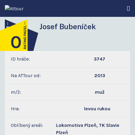
Josef Bubeníček
0
5
ID hráče:
3747
Na ATTour od:
2013
m/ž:
muž
Hra:
levou rukou
Oblíbený areál:
Lokomotiva Plzeň, TK Slavie
Plzeň