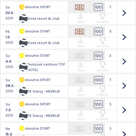
100
dvouhra SPORT
7.
So
30.5.
2015
Vista resort & club
Účast
Výsledky
100
dvouhra START
3.
Pá
1.5.
2015
Vista resort & club
Účast
Výsledky
100
dvouhra START
2.
So
4.4.
Tenisové centrum TOP
2015
HOTEL
Účast
Výsledky
100
dvouhra SPORT
7.
So
28.3.
2015
TK Slavoj - MERKUR
Účast
Výsledky
100
dvouhra SPORT
5.
So
7.3.
2015
TK Slavoj - MERKUR
Účast
Výsledky
100
dvouhra START
5.
Ne
15.2.