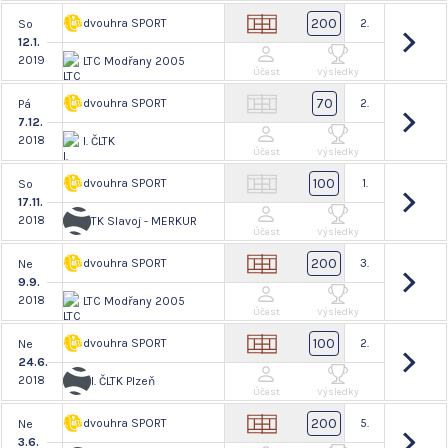
200
dvouhra SPORT
2.
So
12.1.
2019
LTC Modřany 2005
Účast
Výsledky
70
dvouhra SPORT
2.
Pá
7.12.
2018
I. ČLTK
Účast
Výsledky
100
dvouhra SPORT
1.
So
17.11.
2018
TK Slavoj - MERKUR
Účast
Výsledky
200
dvouhra SPORT
3.
Ne
9.9.
2018
LTC Modřany 2005
Účast
Výsledky
100
dvouhra SPORT
2.
Ne
24.6.
2018
I. ČLTK Plzeň
Účast
Výsledky
200
dvouhra SPORT
5.
Ne
3.6.