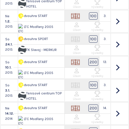
Tenisové centrum TOP
2015
HOTEL
Účast
Výsledky
100
dvouhra START
3.
Ne
1.2.
2015
LTC Modřany 2005
Účast
Výsledky
100
dvouhra SPORT
3.
So
24.1.
2015
TK Slavoj - MERKUR
Účast
Výsledky
200
dvouhra START
13.
So
10.1.
2015
LTC Modřany 2005
Účast
Výsledky
100
dvouhra START
3.
So
3.1.
Tenisové centrum TOP
2015
HOTEL
Účast
Výsledky
200
dvouhra START
14.
Ne
14.12.
2014
LTC Modřany 2005
Účast
Výsledky