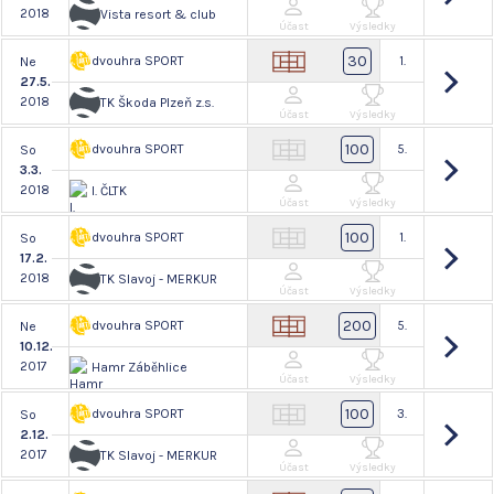
2018
Vista resort & club
Účast
Výsledky
30
dvouhra SPORT
1.
Ne
27.5.
2018
TK Škoda Plzeň z.s.
Účast
Výsledky
100
dvouhra SPORT
5.
So
3.3.
2018
I. ČLTK
Účast
Výsledky
100
dvouhra SPORT
1.
So
17.2.
2018
TK Slavoj - MERKUR
Účast
Výsledky
200
dvouhra SPORT
5.
Ne
10.12.
2017
Hamr Záběhlice
Účast
Výsledky
100
dvouhra SPORT
3.
So
2.12.
2017
TK Slavoj - MERKUR
Účast
Výsledky