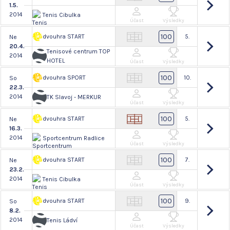
1.5.
2014
Tenis Cibulka
Účast
Výsledky
100
dvouhra START
5.
Ne
20.4.
Tenisové centrum TOP
2014
HOTEL
Účast
Výsledky
100
dvouhra SPORT
10.
So
22.3.
2014
TK Slavoj - MERKUR
Účast
Výsledky
100
dvouhra START
5.
Ne
16.3.
2014
Sportcentrum Radlice
Účast
Výsledky
100
dvouhra START
7.
Ne
23.2.
2014
Tenis Cibulka
Účast
Výsledky
100
dvouhra START
9.
So
8.2.
2014
Tenis Ládví
Účast
Výsledky