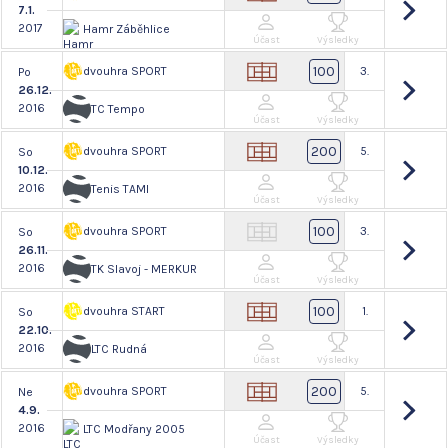
7.1.
2017
Hamr Záběhlice
Účast
Výsledky
100
dvouhra SPORT
3.
Po
26.12.
2016
TC Tempo
Účast
Výsledky
200
dvouhra SPORT
5.
So
10.12.
2016
Tenis TAMI
Účast
Výsledky
100
dvouhra SPORT
3.
So
26.11.
2016
TK Slavoj - MERKUR
Účast
Výsledky
100
dvouhra START
1.
So
22.10.
2016
LTC Rudná
Účast
Výsledky
200
dvouhra SPORT
5.
Ne
4.9.
2016
LTC Modřany 2005
Účast
Výsledky