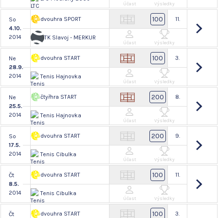
Účast
Výsledky
100
dvouhra SPORT
11.
So
4.10.
2014
TK Slavoj - MERKUR
Účast
Výsledky
100
dvouhra START
3.
Ne
28.9.
2014
Tenis Hajnovka
Účast
Výsledky
200
čtyřhra START
8.
Ne
25.5.
2014
Tenis Hajnovka
Účast
Výsledky
200
dvouhra START
9.
So
17.5.
2014
Tenis Cibulka
Účast
Výsledky
100
dvouhra START
11.
Čt
8.5.
2014
Tenis Cibulka
Účast
Výsledky
100
dvouhra START
3.
Čt