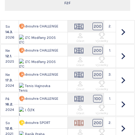
F2F
200
dvouhra CHALLENGE
2.
So
14.3.
2026
LTC Modřany 2005
Účast
Výsledky
200
dvouhra CHALLENGE
1.
Ne
12.1.
2025
LTC Modřany 2005
Účast
Výsledky
200
dvouhra CHALLENGE
3.
Ne
17.3.
2024
Tenis Hajnovka
Účast
Výsledky
100
dvouhra CHALLENGE
1.
Pá
16.2.
2024
I. ČLTK
Účast
Výsledky
200
dvouhra SPORT
2.
So
12.6.
2021
Baník Praha