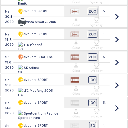
Účast
Výsledky
200
dvouhra SPORT
5.
Ne
30.8.
2020
Vista resort & club
Účast
Výsledky
200
dvouhra SPORT
1.
Ne
19.7.
2020
TPK Písečná
Účast
Výsledky
200
dvouhra CHALLENGE
5.
So
13.6.
2020
SK Aritma
Účast
Výsledky
100
dvouhra SPORT
1.
So
16.5.
2020
LTC Modřany 2005
Účast
Výsledky
100
dvouhra SPORT
5.
So
14.3.
2020
Sportcentrum Radlice
Účast
Výsledky
90
dvouhra SPORT
1.
St