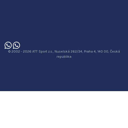
© 2002 - 2026 ATT Sport z.s., Nuselská 262/34, Praha 4, 140 00, Česká
republika