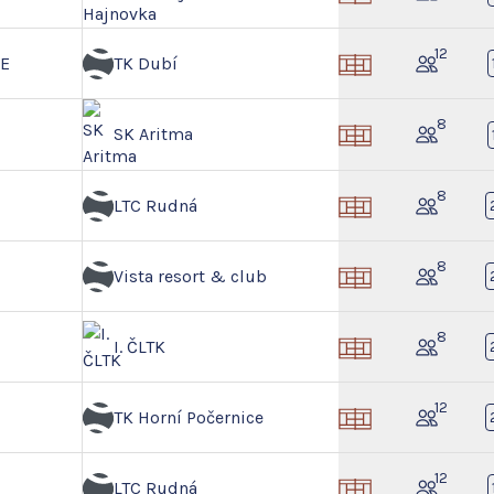
12
GE
TK Dubí
8
SK Aritma
8
LTC Rudná
8
Vista resort & club
8
I. ČLTK
12
TK Horní Počernice
12
LTC Rudná