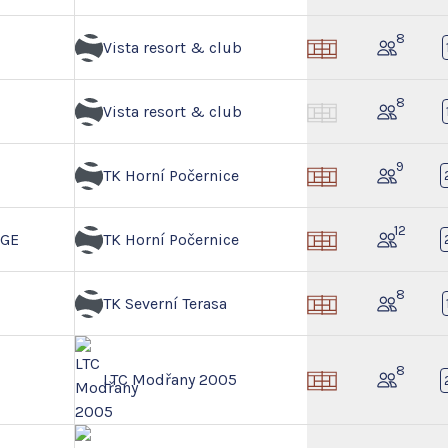
8
Vista resort & club
8
Vista resort & club
9
TK Horní Počernice
12
NGE
TK Horní Počernice
8
TK Severní Terasa
8
LTC Modřany 2005