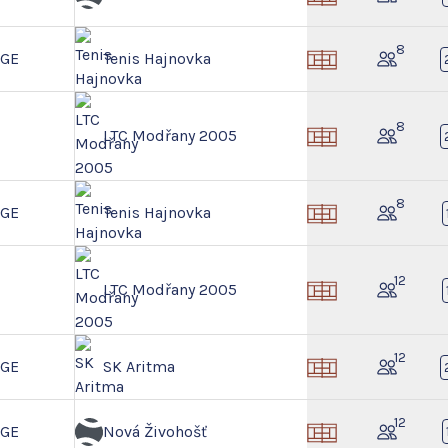
8
NGE
Tenis Hajnovka
8
LTC Modřany 2005
8
NGE
Tenis Hajnovka
12
LTC Modřany 2005
12
NGE
SK Aritma
12
NGE
Nová Živohošť