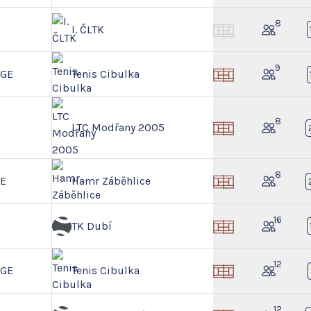
8
I. ČLTK
9
NGE
Tenis Cibulka
8
LTC Modřany 2005
8
GE
Hamr Záběhlice
16
TK Dubí
12
NGE
Tenis Cibulka
12