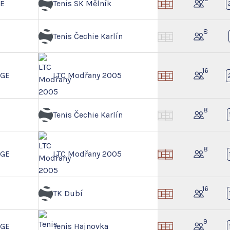
GE
Tenis SK Mělník
8
Tenis Čechie Karlín
16
NGE
LTC Modřany 2005
8
Tenis Čechie Karlín
8
NGE
LTC Modřany 2005
16
TK Dubí
9
NGE
Tenis Hajnovka