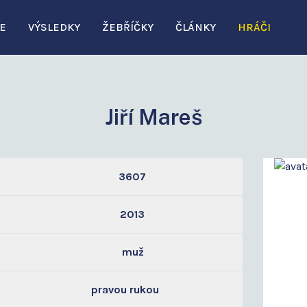
E
VÝSLEDKY
ŽEBŘÍČKY
ČLÁNKY
HRÁČI
Jiří Mareš
3607
2013
muž
pravou rukou