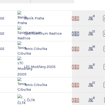
8
NGE
Baník Praha
12
NGE
Sportcentrum Radlice
16
NGE
Tenis Cibulka
8
LTC Modřany 2005
12
Tenis Cibulka
8
I. ČLTK