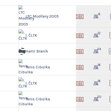
8
LTC Modřany 2005
12
I. ČLTK
24
Hamr Braník
16
Tenis Cibulka
16
I. ČLTK
20
Tenis Cibulka