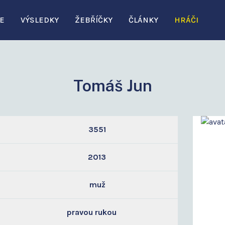
E
VÝSLEDKY
ŽEBŘÍČKY
ČLÁNKY
HRÁČI
Tomáš Jun
3551
2013
muž
pravou rukou