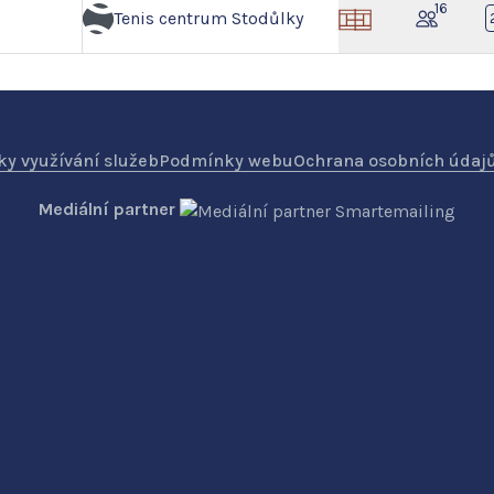
16
Tenis centrum Stodůlky
y využívání služeb
Podmínky webu
Ochrana osobních údaj
Mediální partner