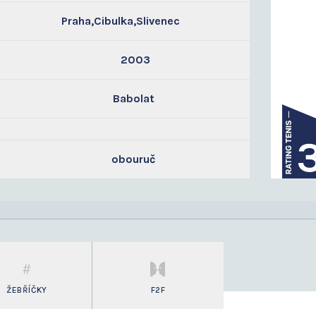
Praha,Cibulka,Slivenec
2003
Babolat
obouruč
ŽEBŘÍČKY
F2F