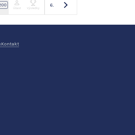
6.
200
Účast
Výsledky
ů
Kontakt