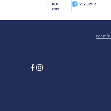
mix SPORT
15.6.
2013
Podmínk