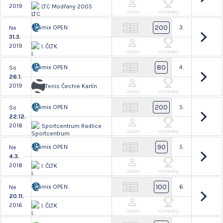
2019
LTC Modřany 2005
Účast
Výsledky
200
mix OPEN
3.
Ne
31.3.
2019
I. ČLTK
Účast
Výsledky
80
mix OPEN
4.
So
26.1.
2019
Tenis Čechie Karlín
Účast
Výsledky
200
mix OPEN
5.
So
22.12.
2018
Sportcentrum Radlice
Účast
Výsledky
90
mix OPEN
5.
Ne
4.3.
2018
I. ČLTK
Účast
Výsledky
100
mix OPEN
6.
Ne
20.11.
2016
I. ČLTK
Účast
Výsledky