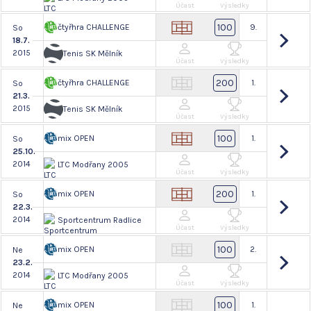
Účast
Výsledky
100
čtyřhra CHALLENGE
9.
So
18.7.
2015
Tenis SK Mělník
Účast
Výsledky
200
čtyřhra CHALLENGE
1.
So
21.3.
2015
Tenis SK Mělník
Účast
Výsledky
100
mix OPEN
1.
So
25.10.
2014
LTC Modřany 2005
Účast
Výsledky
200
mix OPEN
1.
So
22.3.
2014
Sportcentrum Radlice
Účast
Výsledky
100
mix OPEN
2.
Ne
23.2.
2014
LTC Modřany 2005
Účast
Výsledky
100
mix OPEN
1.
Ne