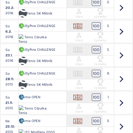
100
čtyřhra CHALLENGE
3.
So
20.2.
2016
Tenis SK Mělník
Účast
Výsledky
100
čtyřhra CHALLENGE
5.
So
6.2.
2016
Tenis Cibulka
Účast
Výsledky
100
čtyřhra CHALLENGE
5.
So
23.1.
2016
Tenis SK Mělník
Účast
Výsledky
100
čtyřhra CHALLENGE
9.
So
28.11.
2015
Tenis SK Mělník
Účast
Výsledky
100
mix OPEN
1.
So
21.11.
2015
Tenis Cibulka
Účast
Výsledky
100
mix OPEN
3.
Ne
25.10.
2015
LTC Modřany 2005