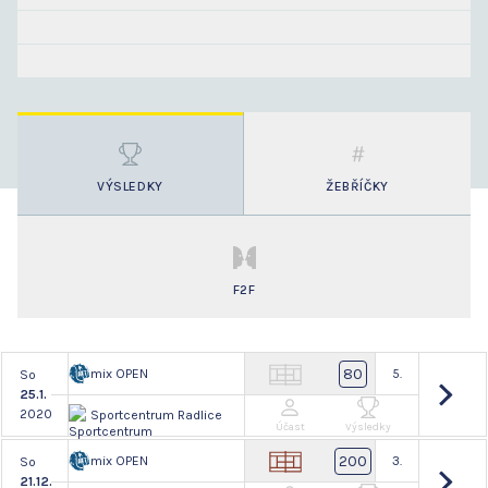
VÝSLEDKY
ŽEBŘÍČKY
F2F
80
mix OPEN
5.
So
25.1.
2020
Sportcentrum Radlice
Účast
Výsledky
200
mix OPEN
3.
So
21.12.