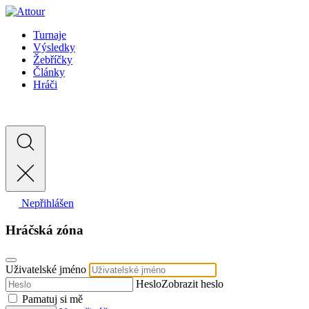
Turnaje
Výsledky
Žebříčky
Články
Hráči
Nepřihlášen
Hráčská zóna
Uživatelské jméno
Heslo
Zobrazit heslo
Pamatuj si mě