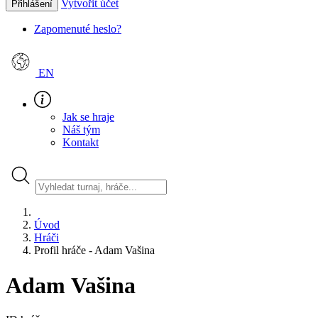
Vytvořit účet
Přihlášení
Zapomenuté heslo?
EN
Jak se hraje
Náš tým
Kontakt
Úvod
Hráči
Profil hráče - Adam Vašina
Adam Vašina