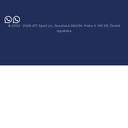
© 2002 - 2026 ATT Sport z.s., Nuselská 262/34, Praha 4, 140 00, Česká
republika