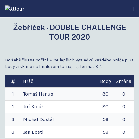
Žebříček - DOUBLE CHALLENGE
TOUR 2020
Do žebříčku se počítá 8 nejlepších výsledků každého hráče plus
body získané na finálovém turnaji, tj. formát 8+1.
Hráč
Body
Změna
1
Tomáš
Hanuš
80
0
1
Jiří
Kolář
80
0
3
Michal
Dostál
56
0
3
Jan
Bostl
56
0