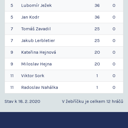
5
Lubomír
Ježek
36
0
5
Jan
Kodr
36
0
7
Tomáš
Zavadil
25
0
7
Jakub
Lerbletier
25
0
9
Kateřina
Hejnová
20
0
9
Miloslav
Hejna
20
0
11
Viktor
Sork
1
0
11
Radoslav
Nahálka
1
0
Stav k 18. 2. 2020
V žebříčku je celkem 12 hráčů