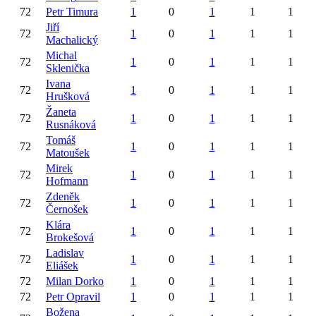
72
Petr
Timura
1
0
1
1
1
Jiří
72
1
0
1
1
1
Machalický
Michal
72
1
0
1
1
1
Sklenička
Ivana
72
1
0
1
1
1
Hrušková
Žaneta
72
1
0
1
1
1
Rusnáková
Tomáš
72
1
0
1
1
1
Matoušek
Mirek
72
1
0
1
1
1
Hofmann
Zdeněk
72
1
0
1
1
1
Černošek
Klára
72
1
0
1
1
1
Brokešová
Ladislav
72
1
0
1
1
1
Eliášek
72
Milan
Dorko
1
0
1
1
1
72
Petr
Opravil
1
0
1
1
1
Božena