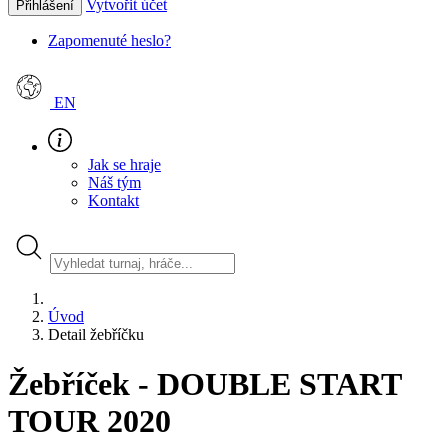
Vytvořit účet
Přihlášení
Zapomenuté heslo?
EN
Jak se hraje
Náš tým
Kontakt
Úvod
Detail žebříčku
Žebříček - DOUBLE START
TOUR 2020