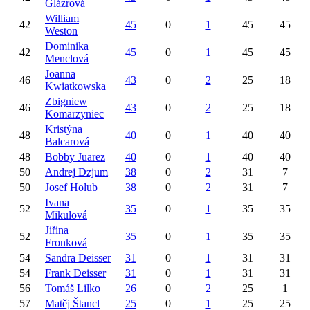
Glázrová
William
42
45
0
1
45
45
Weston
Dominika
42
45
0
1
45
45
Menclová
Joanna
46
43
0
2
25
18
Kwiatkowska
Zbigniew
46
43
0
2
25
18
Komarzyniec
Kristýna
48
40
0
1
40
40
Balcarová
48
Bobby
Juarez
40
0
1
40
40
50
Andrej
Dzjum
38
0
2
31
7
50
Josef
Holub
38
0
2
31
7
Ivana
52
35
0
1
35
35
Mikulová
Jiřina
52
35
0
1
35
35
Fronková
54
Sandra
Deisser
31
0
1
31
31
54
Frank
Deisser
31
0
1
31
31
56
Tomáš
Lilko
26
0
2
25
1
57
Matěj
Štancl
25
0
1
25
25