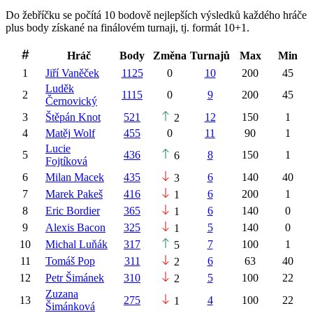
Do žebříčku se počítá 10 bodově nejlepších výsledků každého hráče
plus body získané na finálovém turnaji, tj. formát 10+1.
Hráč
Body
Změna
Turnajů
Max
Min
1
Jiří
Vaněček
1125
0
10
200
45
Luděk
2
1115
0
9
200
45
Černovický
3
Štěpán
Knot
521
12
150
1
2
4
Matěj
Wolf
455
0
11
90
1
Lucie
5
436
8
150
1
6
Fojtíková
6
Milan
Macek
435
6
140
40
3
7
Marek
Pakeš
416
6
200
1
1
8
Eric
Bordier
365
6
140
0
1
9
Alexis
Bacon
325
5
140
0
1
10
Michal
Luňák
317
7
100
1
5
11
Tomáš
Pop
311
6
63
40
2
12
Petr
Šimánek
310
5
100
22
2
Zuzana
13
275
4
100
22
1
Šimánková