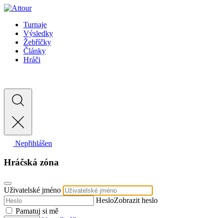
Turnaje
Výsledky
Žebříčky
Články
Hráči
Nepřihlášen
Hráčská zóna
Uživatelské jméno
Heslo
Zobrazit heslo
Pamatuj si mě