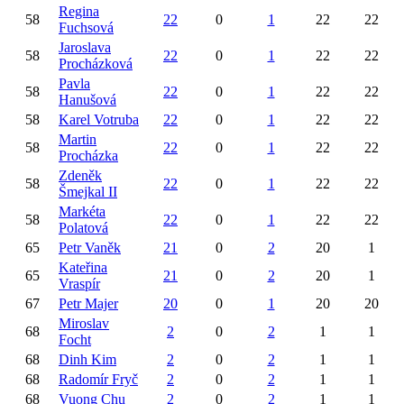
Regina
58
22
0
1
22
22
Fuchsová
Jaroslava
58
22
0
1
22
22
Procházková
Pavla
58
22
0
1
22
22
Hanušová
58
Karel
Votruba
22
0
1
22
22
Martin
58
22
0
1
22
22
Procházka
Zdeněk
58
22
0
1
22
22
Šmejkal
II
Markéta
58
22
0
1
22
22
Polatová
65
Petr
Vaněk
21
0
2
20
1
Kateřina
65
21
0
2
20
1
Vraspír
67
Petr
Majer
20
0
1
20
20
Miroslav
68
2
0
2
1
1
Focht
68
Dinh
Kim
2
0
2
1
1
68
Radomír
Fryč
2
0
2
1
1
68
Vuong
Chu
2
0
2
1
1