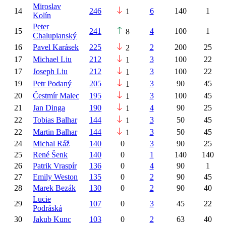
Miroslav
14
246
6
140
1
1
Kolín
Peter
15
241
4
100
1
8
Chalupianský
16
Pavel
Karásek
225
2
200
25
2
17
Michael
Liu
212
3
100
22
1
17
Joseph
Liu
212
3
100
22
1
19
Petr
Podaný
205
3
90
45
1
20
Čestmír
Malec
195
3
100
45
1
21
Jan
Dinga
190
4
90
25
1
22
Tobias
Balhar
144
3
50
45
1
22
Martin
Balhar
144
3
50
45
1
24
Michal
Ráž
140
0
3
90
25
25
René
Šenk
140
0
1
140
140
26
Patrik
Vraspír
136
0
4
90
1
27
Emily
Weston
135
0
2
90
45
28
Marek
Bezák
130
0
2
90
40
Lucie
29
107
0
3
45
22
Podráská
30
Jakub
Kunc
103
0
2
63
40