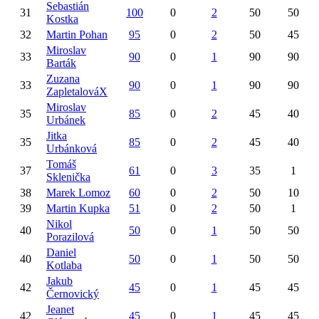
Sebastián
31
100
0
2
50
50
Kostka
32
Martin
Pohan
95
0
2
50
45
Miroslav
33
90
0
1
90
90
Barták
Zuzana
33
90
0
1
90
90
ZapletalováX
Miroslav
35
85
0
2
45
40
Urbánek
Jitka
35
85
0
2
45
40
Urbánková
Tomáš
37
61
0
3
35
1
Sklenička
38
Marek
Lomoz
60
0
2
50
10
39
Martin
Kupka
51
0
2
50
1
Nikol
40
50
0
1
50
50
Porazilová
Daniel
40
50
0
1
50
50
Kotlaba
Jakub
42
45
0
1
45
45
Černovický
Jeanet
42
45
0
1
45
45