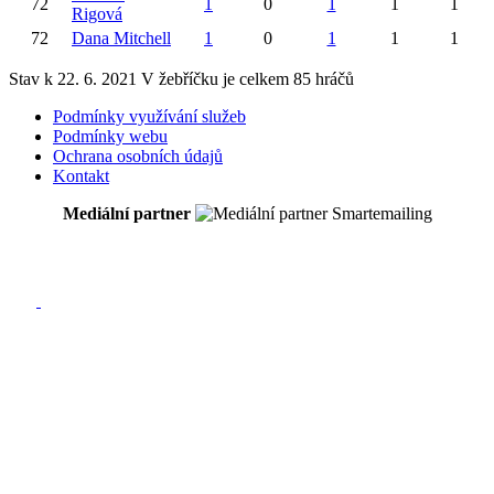
72
1
0
1
1
1
Rigová
72
Dana
Mitchell
1
0
1
1
1
Stav k 22. 6. 2021
V žebříčku je celkem 85 hráčů
Podmínky využívání služeb
Podmínky webu
Ochrana osobních údajů
Kontakt
Mediální partner