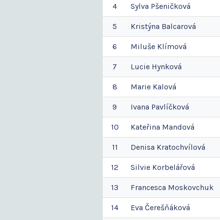
4
Sylva
Pšeničková
5
Kristýna
Balcarová
6
Miluše
Klímová
7
Lucie
Hynková
8
Marie
Kalová
9
Ivana
Pavlíčková
10
Kateřina
Mandová
11
Denisa
Kratochvílová
12
Silvie
Korbelářová
13
Francesca
Moskovchuk
14
Eva
Čerešňáková