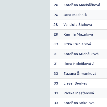
26
Kateřina
Macháčková
26
Jana
Machnik
28
Vendula
Šíchová
29
Kamila
Mazalová
30
Jitka
Truhlářová
31
Kateřina
Michálková
31
Ilona
Holečková
2
33
Zuzana
Šimánková
33
Liesel
Beukes
33
Radka
Měšťanová
33
Kateřina
Sokolova