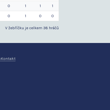
0
1
1
1
0
1
0
0
V žebříčku je celkem 38 hráčů
ů
Kontakt