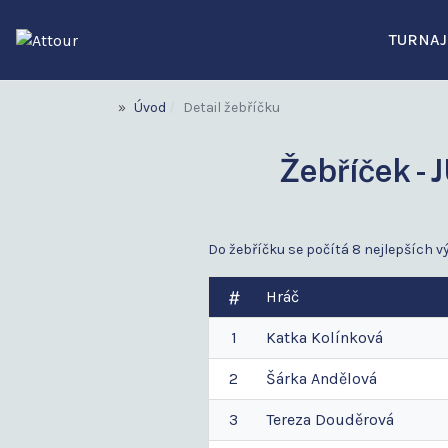
TURNAJ
Úvod
Detail žebříčku
Žebříček 
Do žebříčku se počítá 8 nejlepších vý
Hráč
1
Katka
Kolínková
2
Šárka
Andělová
3
Tereza
Douděrová