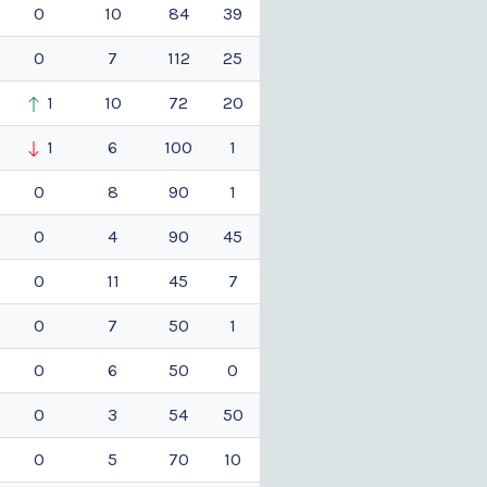
0
10
84
39
0
7
112
25
1
10
72
20
1
6
100
1
0
8
90
1
0
4
90
45
0
11
45
7
0
7
50
1
0
6
50
0
0
3
54
50
0
5
70
10