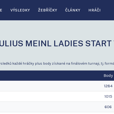
E
VÝSLEDKY
ŽEBŘÍČKY
ČLÁNKY
HRÁČI
- JULIUS MEINL LADIES START
sledků každé hráčky plus body získané na finálovém turnaji, tj. formá
Body
1284
1015
606