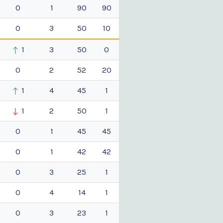
0
1
90
90
0
3
50
10
1
3
50
0
0
2
52
20
1
4
45
1
1
2
50
1
0
1
45
45
0
1
42
42
0
3
25
1
0
4
14
1
0
3
23
1