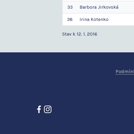
33
Barbora
Jirkovská
38
Irina
Kotenko
Stav k 12. 1. 2016
Podmínk