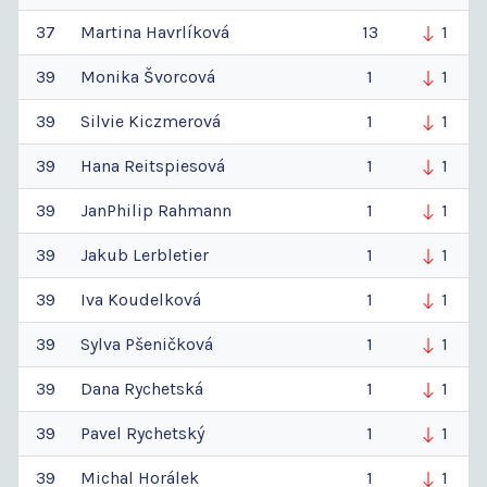
37
Martina
Havrlíková
13
1
39
Monika
Švorcová
1
1
39
Silvie
Kiczmerová
1
1
39
Hana
Reitspiesová
1
1
39
JanPhilip
Rahmann
1
1
39
Jakub
Lerbletier
1
1
39
Iva
Koudelková
1
1
39
Sylva
Pšeničková
1
1
39
Dana
Rychetská
1
1
39
Pavel
Rychetský
1
1
39
Michal
Horálek
1
1