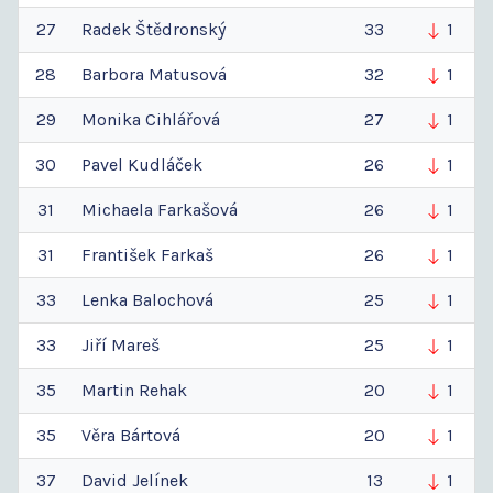
27
Radek
Štědronský
33
1
28
Barbora
Matusová
32
1
29
Monika
Cihlářová
27
1
30
Pavel
Kudláček
26
1
31
Michaela
Farkašová
26
1
31
František
Farkaš
26
1
33
Lenka
Balochová
25
1
33
Jiří
Mareš
25
1
35
Martin
Rehak
20
1
35
Věra
Bártová
20
1
37
David
Jelínek
13
1