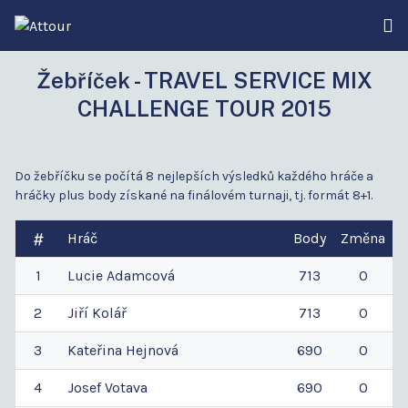
Žebříček - TRAVEL SERVICE MIX
CHALLENGE TOUR 2015
Do žebříčku se počítá 8 nejlepších výsledků každého hráče a
hráčky plus body získané na finálovém turnaji, tj. formát 8+1.
Hráč
Body
Změna
1
Lucie
Adamcová
713
0
2
Jiří
Kolář
713
0
3
Kateřina
Hejnová
690
0
4
Josef
Votava
690
0