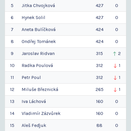
5
Jitka
Chvojková
427
0
6
Hynek
Solil
427
0
7
Aneta
Bulíčková
424
0
8
Ondřej
Tománek
424
0
9
Jaroslav
Ridvan
315
2
10
Radka
Poulová
312
1
11
Petr
Poul
312
1
12
Miluše
Březnická
265
1
13
Iva
Láchová
160
0
14
Vladimír
Zázvůrek
160
0
15
Aleš
Feďjuk
88
0