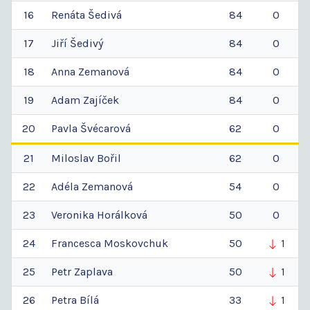
16
Renáta
Šedivá
84
0
17
Jiří
Šedivý
84
0
18
Anna
Zemanová
84
0
19
Adam
Zajíček
84
0
20
Pavla
Švécarová
62
0
21
Miloslav
Bořil
62
0
22
Adéla
Zemanová
54
0
23
Veronika
Horálková
50
0
24
Francesca
Moskovchuk
50
1
25
Petr
Zaplava
50
1
26
Petra
Bílá
33
1