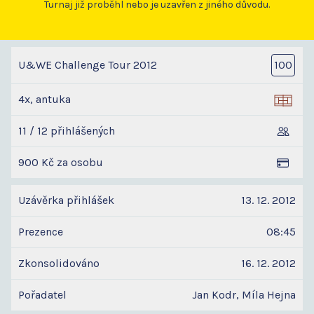
Turnaj již proběhl nebo je uzavřen z jiného důvodu.
U&WE Challenge Tour 2012
100
4x, antuka
11 / 12 přihlášených
900 Kč za osobu
Uzávěrka přihlášek
13. 12. 2012
Prezence
08:45
Zkonsolidováno
16. 12. 2012
Pořadatel
Jan Kodr, Míla Hejna