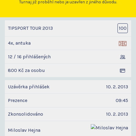
Turnaj již proběhl nebo je uzavřen z jiného důvodu.
TIPSPORT TOUR 2013
100
4x, antuka
12 / 16 přihlášených
800 Kč za osobu
Uzávěrka přihlášek
10. 2. 2013
Prezence
09:45
Zkonsolidováno
10. 2. 2013
Miloslav Hejna