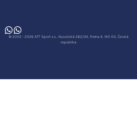
© 2002 - 2026 ATT Sport z.s., Nuselská 262/34, Praha 4, 140 00, Česká
republika