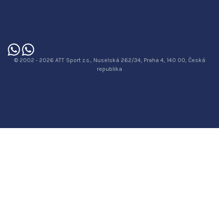
© 2002 - 2026 ATT Sport z.s., Nuselská 262/34, Praha 4, 140 00, Česká
republika