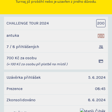
Turnaj již proběhl nebo je uzavřen z jiného důvodu.
CHALLENGE TOUR 2024
200
antuka
7 / 8 přihlášených
700 Kč za osobu
(+ 100 Kč za osobu při platbě na místě )
Uzávěrka přihlášek
5. 6. 2024
Prezence
08:45
Zkonsolidováno
8. 6. 2024