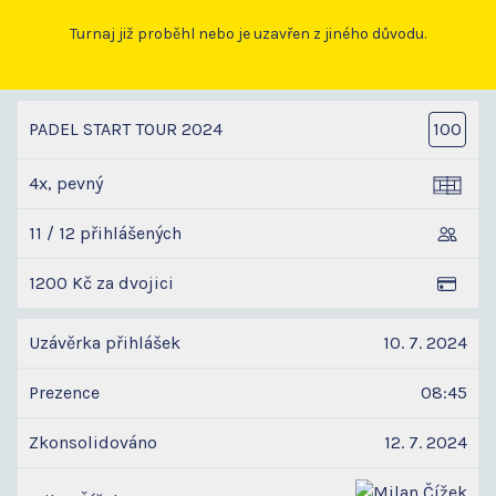
Turnaj již proběhl nebo je uzavřen z jiného důvodu.
PADEL START TOUR 2024
100
4x, pevný
11 / 12 přihlášených
1200 Kč za dvojici
Uzávěrka přihlášek
10. 7. 2024
Prezence
08:45
Zkonsolidováno
12. 7. 2024