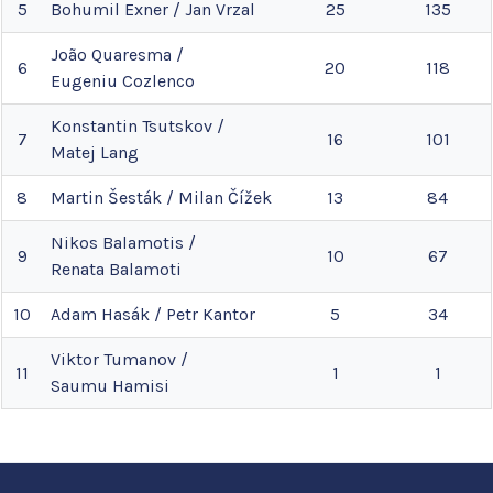
5
Bohumil
Exner
/
Jan
Vrzal
25
135
João
Quaresma
/
6
20
118
Eugeniu
Cozlenco
Konstantin
Tsutskov
/
7
16
101
Matej
Lang
8
Martin
Šesták
/
Milan
Čížek
13
84
Nikos
Balamotis
/
9
10
67
Renata
Balamoti
10
Adam
Hasák
/
Petr
Kantor
5
34
Viktor
Tumanov
/
11
1
1
Saumu
Hamisi