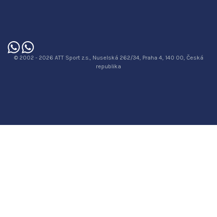
© 2002 - 2026 ATT Sport z.s., Nuselská 262/34, Praha 4, 140 00, Česká
republika