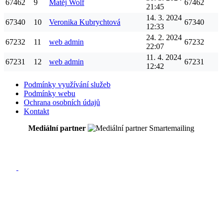
67462
9
Matěj
Wolf
67462
21:45
14. 3. 2024
67340
10
Veronika
Kubrychtová
67340
12:33
24. 2. 2024
67232
11
web
admin
67232
22:07
11. 4. 2024
67231
12
web
admin
67231
12:42
Podmínky využívání služeb
Podmínky webu
Ochrana osobních údajů
Kontakt
Mediální partner