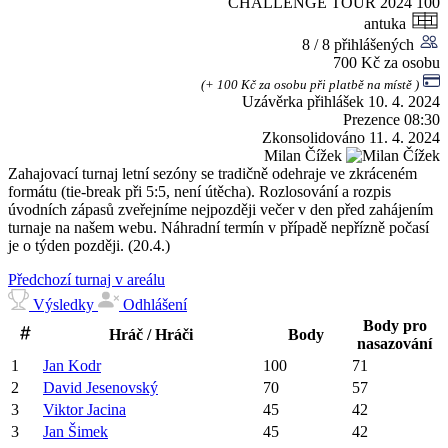
CHALLENGE TOUR 2024
100
antuka
8 / 8 přihlášených
700 Kč za osobu
(+ 100 Kč za osobu při platbě na místě )
Uzávěrka přihlášek
10. 4. 2024
Prezence
08:30
Zkonsolidováno
11. 4. 2024
Milan Čížek
Zahajovací turnaj letní sezóny se tradičně odehraje ve zkráceném
formátu (tie-break při 5:5, není útěcha). Rozlosování a rozpis
úvodních zápasů zveřejníme nejpozději večer v den před zahájením
turnaje na našem webu. Náhradní termín v případě nepřízně počasí
je o týden později. (20.4.)
Předchozí turnaj v areálu
Výsledky
Odhlášení
Body pro
Hráč / Hráči
Body
nasazování
1
Jan
Kodr
100
71
2
David
Jesenovský
70
57
3
Viktor
Jacina
45
42
3
Jan
Šimek
45
42