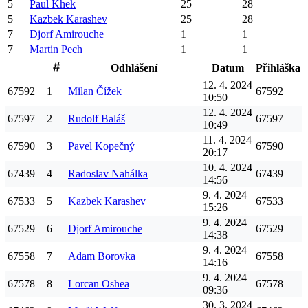
5
Paul
Khek
25
28
5
Kazbek
Karashev
25
28
7
Djorf
Amirouche
1
1
7
Martin
Pech
1
1
Odhlášení
Datum
Přihláška
12. 4. 2024
67592
1
Milan
Čížek
67592
10:50
12. 4. 2024
67597
2
Rudolf
Baláš
67597
10:49
11. 4. 2024
67590
3
Pavel
Kopečný
67590
20:17
10. 4. 2024
67439
4
Radoslav
Nahálka
67439
14:56
9. 4. 2024
67533
5
Kazbek
Karashev
67533
15:26
9. 4. 2024
67529
6
Djorf
Amirouche
67529
14:38
9. 4. 2024
67558
7
Adam
Borovka
67558
14:16
9. 4. 2024
67578
8
Lorcan
Oshea
67578
09:36
30. 3. 2024