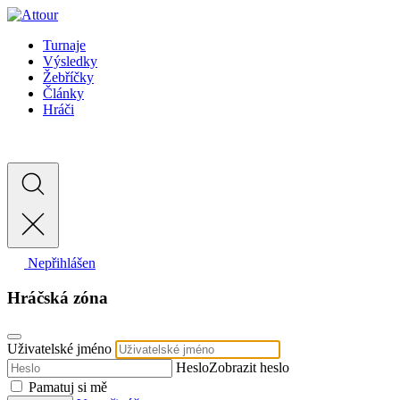
Turnaje
Výsledky
Žebříčky
Články
Hráči
Nepřihlášen
Hráčská zóna
Uživatelské jméno
Heslo
Zobrazit heslo
Pamatuj si mě