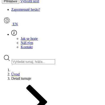
Vytvořit účet
Přihlášení
Zapomenuté heslo?
EN
Jak se hraje
Náš tým
Kontakt
Úvod
Detail turnaje