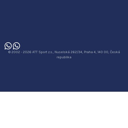
© 2002 - 2026 ATT Sport z.s., Nuselská 262/34, Praha 4, 140 00, Česká
republika