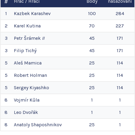
Hráč / Hráči
Body
nasazování
1
Kazbek
Karashev
100
284
2
Karel
Kutina
70
227
3
Petr
Šrámek
II
45
171
3
Filip
Tichý
45
171
5
Aleš
Mamica
25
114
5
Robert
Holman
25
114
5
Sergey
Kiyashko
25
114
8
Vojmír
Kůla
1
1
8
Leo
Dvořák
1
1
8
Anatoly
Shaposhnikov
25
1