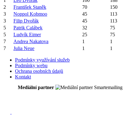
1
Leo
Dvořák
100
188
2
František
Staněk
70
150
3
Noppol
Kobmoo
45
113
3
Filip
Dvořák
45
113
5
Patrik
Calábek
32
75
5
Ludvík
Eimer
25
75
7
Andrea
Nakatova
1
1
7
Julia
Neue
1
1
Podmínky využívání služeb
Podmínky webu
Ochrana osobních údajů
Kontakt
Mediální partner