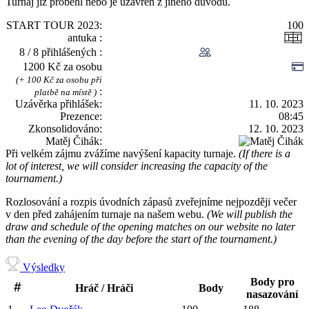
Turnaj již proběhl nebo je uzavřen z jiného důvodu.
START TOUR 2023
100
antuka
8 / 8 přihlášených
1200 Kč za osobu
(+ 100 Kč za osobu při
platbě na místě )
Uzávěrka přihlášek
11. 10. 2023
Prezence
08:45
Zkonsolidováno
12. 10. 2023
Matěj Čihák
Při velkém zájmu zvážíme navýšení kapacity turnaje.
(If there is a
lot of interest, we will consider increasing the capacity of the
tournament.)
Rozlosování a rozpis úvodních zápasů zveřejníme nejpozději večer
v den před zahájením turnaje na našem webu.
(We will publish the
draw and schedule of the opening matches on our website no later
than the evening of the day before the start of the tournament.)
Výsledky
Body pro
Hráč / Hráči
Body
nasazování