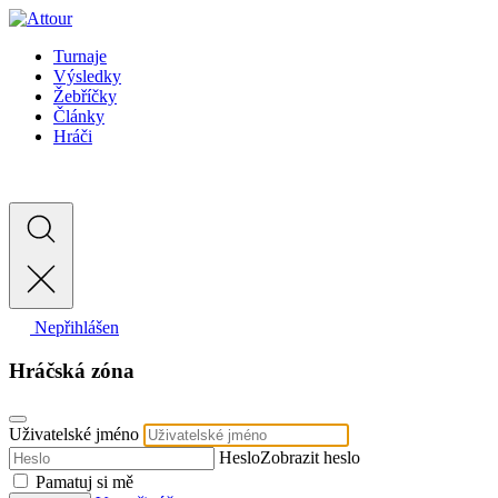
Turnaje
Výsledky
Žebříčky
Články
Hráči
Nepřihlášen
Hráčská zóna
Uživatelské jméno
Heslo
Zobrazit heslo
Pamatuj si mě