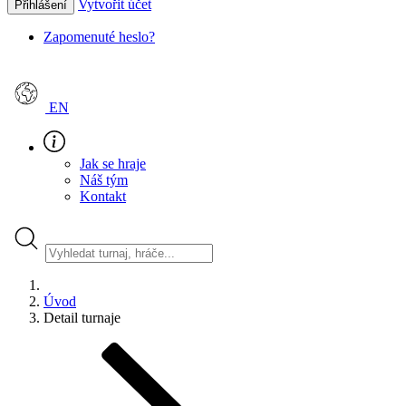
Vytvořit účet
Přihlášení
Zapomenuté heslo?
EN
Jak se hraje
Náš tým
Kontakt
Úvod
Detail turnaje