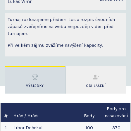
Lukáš Vimr
Turnaj rozlosujeme předem. Los a rozpis úvodních
zápasů zveřejníme na webu nejpozději v den před
turnajem.
Při velkém zájmu zvážíme navýšení kapacity.
VÝSLEDKY
ODHLÁŠENÍ
Body pro
Hráč / Hráči
Body
nasazování
1
Libor
Dočekal
100
370