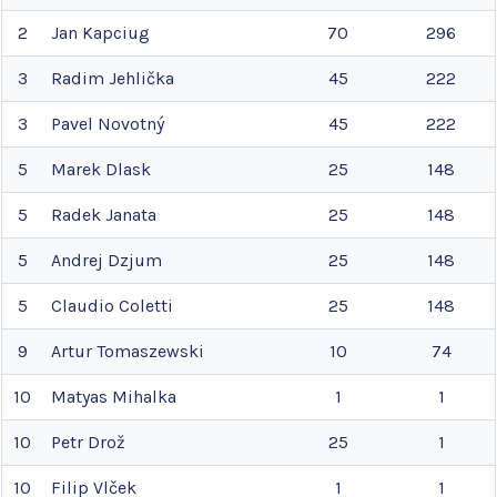
2
Jan
Kapciug
70
296
3
Radim
Jehlička
45
222
3
Pavel
Novotný
45
222
5
Marek
Dlask
25
148
5
Radek
Janata
25
148
5
Andrej
Dzjum
25
148
5
Claudio
Coletti
25
148
9
Artur
Tomaszewski
10
74
10
Matyas
Mihalka
1
1
10
Petr
Drož
25
1
10
Filip
Vlček
1
1