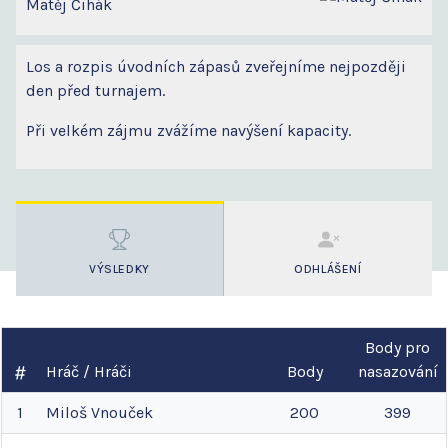
Matěj Čihák
Los a rozpis úvodních zápasů zveřejníme nejpozději
den před turnajem.
Při velkém zájmu zvážíme navýšení kapacity.
VÝSLEDKY
ODHLÁŠENÍ
Body pro
Hráč / Hráči
Body
nasazování
1
Miloš
Vnouček
200
399