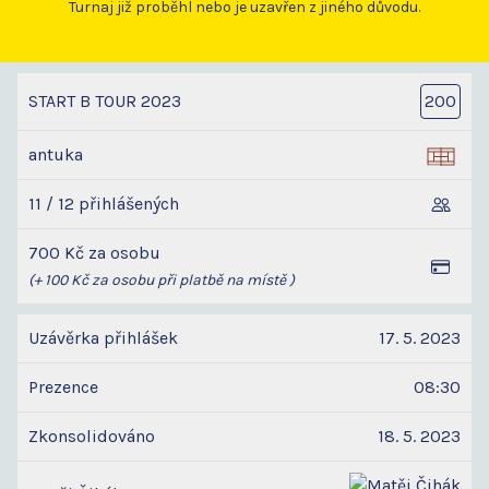
Turnaj již proběhl nebo je uzavřen z jiného důvodu.
START B TOUR 2023
200
antuka
11 / 12 přihlášených
700 Kč za osobu
(+ 100 Kč za osobu při platbě na místě )
Uzávěrka přihlášek
17. 5. 2023
Prezence
08:30
Zkonsolidováno
18. 5. 2023