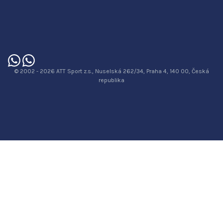
© 2002 - 2026 ATT Sport z.s., Nuselská 262/34, Praha 4, 140 00, Česká
republika