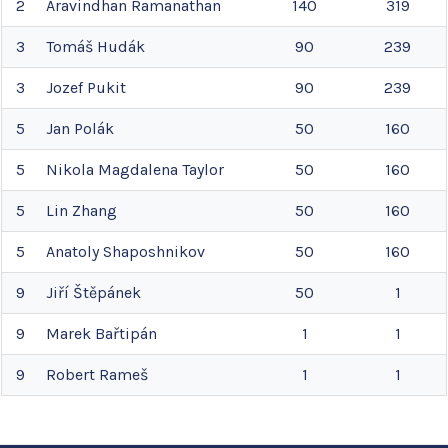
2
Aravindhan
Ramanathan
140
319
3
Tomáš
Hudák
90
239
3
Jozef
Pukit
90
239
5
Jan
Polák
50
160
5
Nikola Magdalena
Taylor
50
160
5
Lin
Zhang
50
160
5
Anatoly
Shaposhnikov
50
160
9
Jiří
Štěpánek
50
1
9
Marek
Bařtipán
1
1
9
Robert
Rameš
1
1