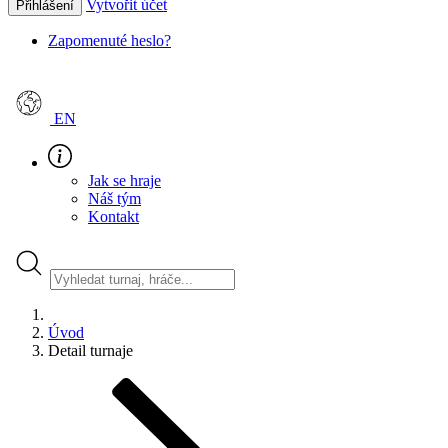
Vytvořit účet
Přihlášení
Zapomenuté heslo?
EN
Jak se hraje
Náš tým
Kontakt
Úvod
Detail turnaje