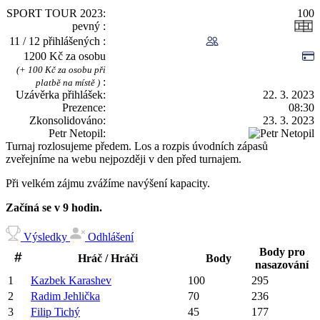
SPORT TOUR 2023
100
pevný
11 / 12 přihlášených
1200 Kč za osobu
(+ 100 Kč za osobu při
platbě na místě )
Uzávěrka přihlášek
22. 3. 2023
Prezence
08:30
Zkonsolidováno
23. 3. 2023
Petr Netopil
Turnaj rozlosujeme předem. Los a rozpis úvodních zápasů
zveřejníme na webu nejpozději v den před turnajem.
Při velkém zájmu zvážíme navýšení kapacity.
Začíná se v 9 hodin.
Výsledky
Odhlášení
Body pro
Hráč / Hráči
Body
nasazování
1
Kazbek
Karashev
100
295
2
Radim
Jehlička
70
236
3
Filip
Tichý
45
177