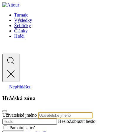
Turnaje
Výsledky
Žebříčky
Články
Hráči
Nepřihlášen
Hráčská zóna
Uživatelské jméno
Heslo
Zobrazit heslo
Pamatuj si mě