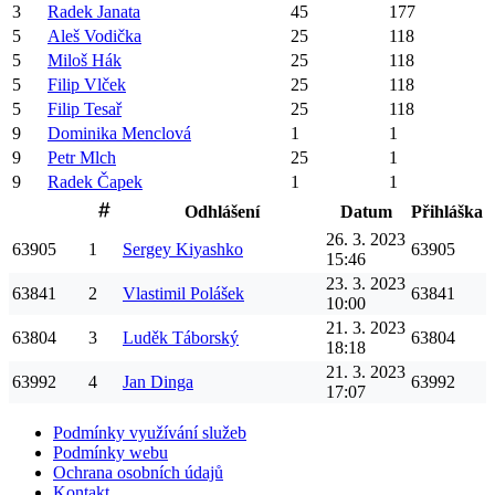
3
Radek
Janata
45
177
5
Aleš
Vodička
25
118
5
Miloš
Hák
25
118
5
Filip
Vlček
25
118
5
Filip
Tesař
25
118
9
Dominika
Menclová
1
1
9
Petr
Mlch
25
1
9
Radek
Čapek
1
1
Odhlášení
Datum
Přihláška
26. 3. 2023
63905
1
Sergey
Kiyashko
63905
15:46
23. 3. 2023
63841
2
Vlastimil
Polášek
63841
10:00
21. 3. 2023
63804
3
Luděk
Táborský
63804
18:18
21. 3. 2023
63992
4
Jan
Dinga
63992
17:07
Podmínky využívání služeb
Podmínky webu
Ochrana osobních údajů
Kontakt