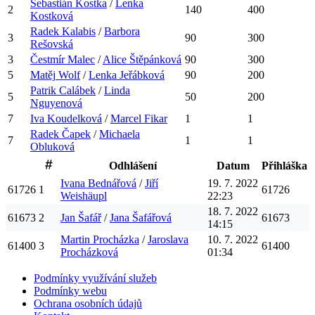
Sebastián
Kostka
/
Lenka
2
140
400
Kostková
Radek
Kalabis
/
Barbora
3
90
300
Rešovská
3
Čestmír
Malec
/
Alice
Štěpánková
90
300
5
Matěj
Wolf
/
Lenka
Jeřábková
90
200
Patrik
Calábek
/
Linda
5
50
200
Nguyenová
7
Iva
Koudelková
/
Marcel
Fikar
1
1
Radek
Čapek
/
Michaela
7
1
1
Obluková
Odhlášení
Datum
Přihláška
Ivana
Bednářová
/
Jiří
19. 7. 2022
61726
1
61726
Weishäupl
22:23
18. 7. 2022
61673
2
Jan
Šafář
/
Jana
Šafářová
61673
14:15
Martin
Procházka
/
Jaroslava
10. 7. 2022
61400
3
61400
Procházková
01:34
Podmínky využívání služeb
Podmínky webu
Ochrana osobních údajů