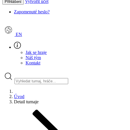
Vytvořit účet
Přihlášení
Zapomenuté heslo?
EN
Jak se hraje
Náš tým
Kontakt
Úvod
Detail turnaje