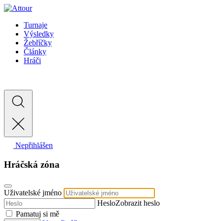
Turnaje
Výsledky
Žebříčky
Články
Hráči
Nepřihlášen
Hráčská zóna
Uživatelské jméno
Heslo
Zobrazit heslo
Pamatuj si mě