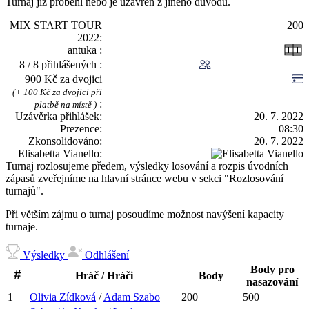
Turnaj již proběhl nebo je uzavřen z jiného důvodu.
MIX START TOUR
200
2022
antuka
8 / 8 přihlášených
900 Kč za dvojici
(+ 100 Kč za dvojici při
platbě na místě )
Uzávěrka přihlášek
20. 7. 2022
Prezence
08:30
Zkonsolidováno
20. 7. 2022
Elisabetta Vianello
Turnaj rozlosujeme předem, výsledky losování a rozpis úvodních
zápasů zveřejníme na hlavní stránce webu v sekci "Rozlosování
turnajů".
Při větším zájmu o turnaj posoudíme možnost navýšení kapacity
turnaje.
Výsledky
Odhlášení
Body pro
Hráč / Hráči
Body
nasazování
1
Olivia
Zídková
/
Adam
Szabo
200
500