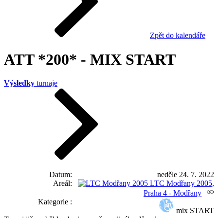
Zpět do kalendáře
ATT *200* - MIX START
Výsledky
turnaje
Datum
neděle 24. 7. 2022
Areál
LTC Modřany 2005,
Praha 4 - Modřany
Kategorie
mix START