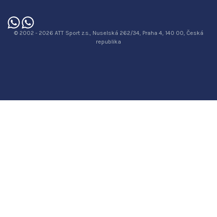
© 2002 - 2026 ATT Sport z.s., Nuselská 262/34, Praha 4, 140 00, Česká
republika