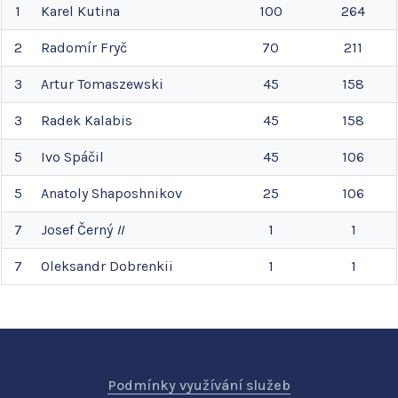
1
Karel
Kutina
100
264
2
Radomír
Fryč
70
211
3
Artur
Tomaszewski
45
158
3
Radek
Kalabis
45
158
5
Ivo
Spáčil
45
106
5
Anatoly
Shaposhnikov
25
106
7
Josef
Černý
II
1
1
7
Oleksandr
Dobrenkii
1
1
Podmínky využívání služeb