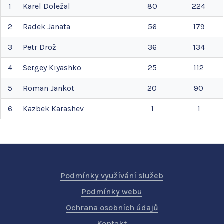
1
Karel
Doležal
80
224
2
Radek
Janata
56
179
3
Petr
Drož
36
134
4
Sergey
Kiyashko
25
112
5
Roman
Jankot
20
90
6
Kazbek
Karashev
1
1
Podmínky využívání služeb
Podmínky webu
Ochrana osobních údajů
Kontakt