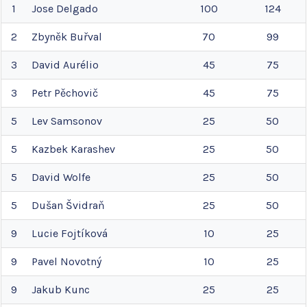
1
Jose
Delgado
100
124
2
Zbyněk
Buřval
70
99
3
David
Aurélio
45
75
3
Petr
Pěchovič
45
75
5
Lev
Samsonov
25
50
5
Kazbek
Karashev
25
50
5
David
Wolfe
25
50
5
Dušan
Švidraň
25
50
9
Lucie
Fojtíková
10
25
9
Pavel
Novotný
10
25
9
Jakub
Kunc
25
25