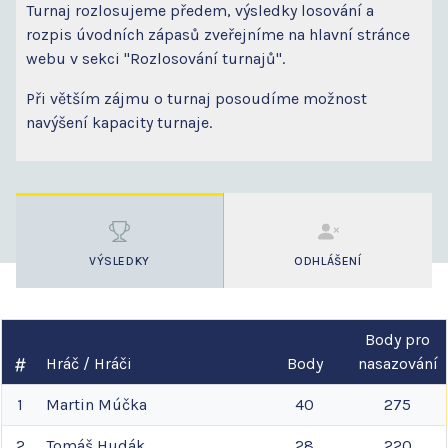
Turnaj rozlosujeme předem, výsledky losování a
rozpis úvodních zápasů zveřejníme na hlavní stránce
webu v sekci "Rozlosování turnajů".
Při větším zájmu o turnaj posoudíme možnost
navýšení kapacity turnaje.
VÝSLEDKY
ODHLÁŠENÍ
Body pro
Hráč / Hráči
Body
nasazování
1
Martin
Múčka
40
275
2
Tomáš
Hudák
28
220