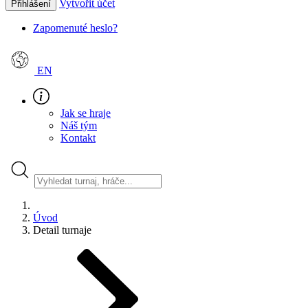
Vytvořit účet
Přihlášení
Zapomenuté heslo?
EN
Jak se hraje
Náš tým
Kontakt
Úvod
Detail turnaje