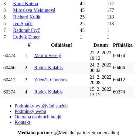
3
Karel
Kutina
45
177
3
Miroslava
Melounová
45
177
5
Richard
Kulík
25
118
5
Ivo
Spáčil
25
118
7
Radomír
Fryč
45
1
7
Ludvík
Eimer
1
1
Odhlášení
Datum
Přihláška
27. 2. 2022
60474
1
Martin
Veselý
60474
19:12
24. 2. 2022
60466
2
Radek
Kalabis
60466
00:02
21. 2. 2022
60412
3
Zdeněk
Chodora
60412
20:08
15. 2. 2022
60374
4
Radek
Kalabis
60374
13:15
Podmínky využívání služeb
Podmínky webu
Ochrana osobních údajů
Kontakt
Mediální partner