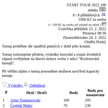
START TOUR 2022
100
antuka
8 / 8 přihlášených
1000 Kč za osobu
(+ 100 Kč za osobu při platbě na místě )
Uzávěrka přihlášek
23. 2. 2022
Prezence
08:30
Zkonsolidováno
24. 2. 2022
Ondřej Horký
Turnaj proběhne dle opatření platných v době jeho konání.
Turnaj rozlosujeme předem, výsledky losování a rozpis úvodních
zápasů zveřejníme na hlavní stránce webu v sekci "Rozlosování
turnajů".
Při větším zájmu o turnaj posoudíme možnost navýšení kapacity
turnaje.
Výsledky
Odhlášení
Body pro
Hráč / Hráči
Body
nasazování
1
Artur
Tomaszewski
100
295
2
Čestmír
Malec
70
236