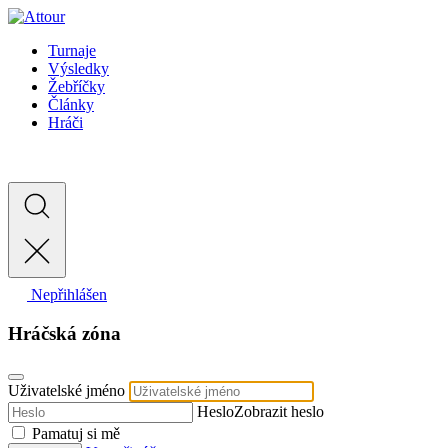
Turnaje
Výsledky
Žebříčky
Články
Hráči
Nepřihlášen
Hráčská zóna
Uživatelské jméno
Heslo
Zobrazit heslo
Pamatuj si mě